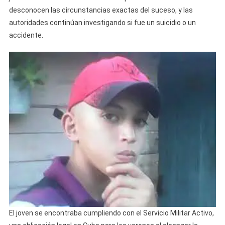
Dispar
desconocen las circunstancias exactas del suceso, y las
En
autoridades continúan investigando si fue un suicidio o un
Una
accidente.
Unida
Militar
De
Holguí
El joven se encontraba cumpliendo con el Servicio Militar Activo,