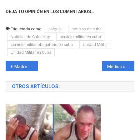
DEJA TU OPINIÓN EN LOS COMENTARIOS…
Etiquetada como
Holguín
noticias de cuba
Noticias de Cuba Hoy
servicio militar en cuba
servicio militar obligatorio en cuba
Unidad Militar
Unidad Militar en Cuba
Navegación
Madre de dos niñas pide ayuda desesperadamente tras quedar en la calle después de que su edificio se derrumbara
Médico cubano es brutalmente asesinado durante un apagón en Artemisa
de
OTROS ARTÍCULOS:
entradas