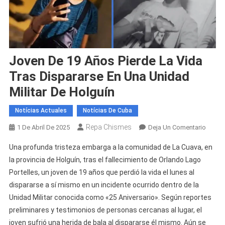
Joven De 19 Años Pierde La Vida
Tras Dispararse En Una Unidad
Militar De Holguín
Notícias Actuales
Notícias De Cuba
Repa Chismes
En
1 De Abril De 2025
Deja Un Comentario
Joven
Una profunda tristeza embarga a la comunidad de La Cuava, en
De
la provincia de Holguín, tras el fallecimiento de Orlando Lago
19
Portelles, un joven de 19 años que perdió la vida el lunes al
Años
dispararse a sí mismo en un incidente ocurrido dentro de la
Pierde
La
Unidad Militar conocida como «25 Aniversario». Según reportes
Vida
preliminares y testimonios de personas cercanas al lugar, el
Tras
joven sufrió una herida de bala al dispararse él mismo. Aún se