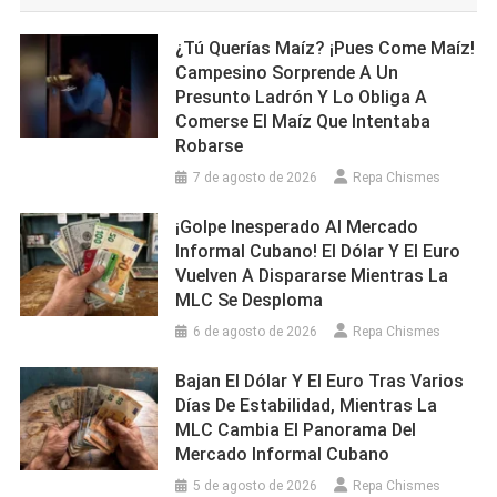
¿Tú Querías Maíz? ¡Pues Come Maíz!
Campesino Sorprende A Un
Presunto Ladrón Y Lo Obliga A
Comerse El Maíz Que Intentaba
Robarse
7 de agosto de 2026
Repa Chismes
¡Golpe Inesperado Al Mercado
Informal Cubano! El Dólar Y El Euro
Vuelven A Dispararse Mientras La
MLC Se Desploma
6 de agosto de 2026
Repa Chismes
Bajan El Dólar Y El Euro Tras Varios
Días De Estabilidad, Mientras La
MLC Cambia El Panorama Del
Mercado Informal Cubano
5 de agosto de 2026
Repa Chismes