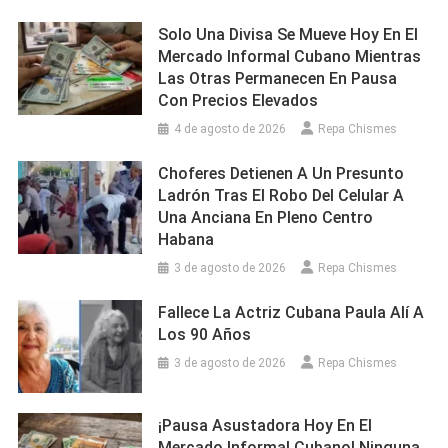
Solo Una Divisa Se Mueve Hoy En El
Mercado Informal Cubano Mientras
Las Otras Permanecen En Pausa
Con Precios Elevados
4 de agosto de 2026
Repa Chismes
Choferes Detienen A Un Presunto
Ladrón Tras El Robo Del Celular A
Una Anciana En Pleno Centro
Habana
3 de agosto de 2026
Repa Chismes
Fallece La Actriz Cubana Paula Alí A
Los 90 Años
3 de agosto de 2026
Repa Chismes
¡Pausa Asustadora Hoy En El
Mercado Informal Cubano! Ninguna