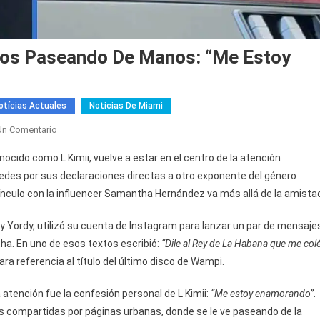
dos Paseando De Manos: “Me Estoy
otícias Actuales
Noticias De Miami
En
Un Comentario
LKimii
cido como L Kimii, vuelve a estar en el centro de la atención
Y
 redes por sus declaraciones directas a otro exponente del género
Samantha
ínculo con la influencer Samantha Hernández va más allá de la amista
Son
Captados
o y Yordy, utilizó su cuenta de Instagram para lanzar un par de mensaje
Paseando
a. En uno de esos textos escribió:
“Dile al Rey de La Habana que me col
De
Manos:
lara referencia al título del último disco de Wampi.
“Me
la atención fue la confesión personal de L Kimii:
Estoy
“Me estoy enamorando”
.
Enamorando”
es compartidas por páginas urbanas, donde se le ve paseando de la