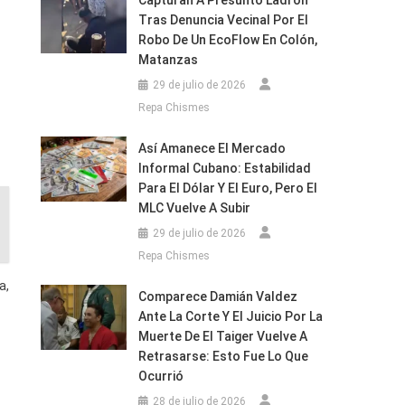
Capturan A Presunto Ladrón
Tras Denuncia Vecinal Por El
Robo De Un EcoFlow En Colón,
Matanzas
29 de julio de 2026
Repa Chismes
Así Amanece El Mercado
Informal Cubano: Estabilidad
Para El Dólar Y El Euro, Pero El
MLC Vuelve A Subir
29 de julio de 2026
Repa Chismes
a,
Comparece Damián Valdez
Ante La Corte Y El Juicio Por La
Muerte De El Taiger Vuelve A
Retrasarse: Esto Fue Lo Que
Ocurrió
28 de julio de 2026