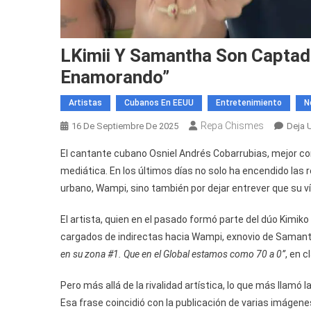
LKimii Y Samantha Son Capta
Enamorando”
Artistas
Cubanos En EEUU
Entretenimiento
N
Repa Chismes
16 De Septiembre De 2025
Deja 
El cantante cubano Osniel Andrés Cobarrubias, mejor cono
mediática. En los últimos días no solo ha encendido las
urbano, Wampi, sino también por dejar entrever que su v
El artista, quien en el pasado formó parte del dúo Kimik
cargados de indirectas hacia Wampi, exnovio de Samanth
en su zona #1. Que en el Global estamos como 70 a 0”
, en c
Pero más allá de la rivalidad artística, lo que más llamó 
Esa frase coincidió con la publicación de varias imágen