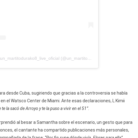
Una publicación compartida por un_martitodurako8_live_oficial (@un_martitodurako8_live_oficial)
ra desde Cuba, sugiriendo que gracias a la controversia se había
e en el Watsco Center de Miami. Ante esas declaraciones, L Kimii
e te la sacó de Arroyo y te la puso a vivir en el 51”
.
rprendió al besar a Samantha sobre el escenario, un gesto que para
ntonces, el cantante ha compartido publicaciones más personales,
compañada de la frase:
“Por fin supe dónde vivía. Flores para ella”
.