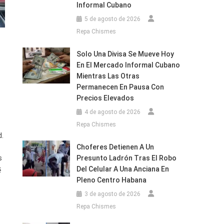
Informal Cubano
5 de agosto de 2026
Repa Chismes
Solo Una Divisa Se Mueve Hoy
En El Mercado Informal Cubano
Mientras Las Otras
Permanecen En Pausa Con
Precios Elevados
4 de agosto de 2026
Repa Chismes
d.
Choferes Detienen A Un
s
Presunto Ladrón Tras El Robo
Del Celular A Una Anciana En
é
Pleno Centro Habana
3 de agosto de 2026
Repa Chismes