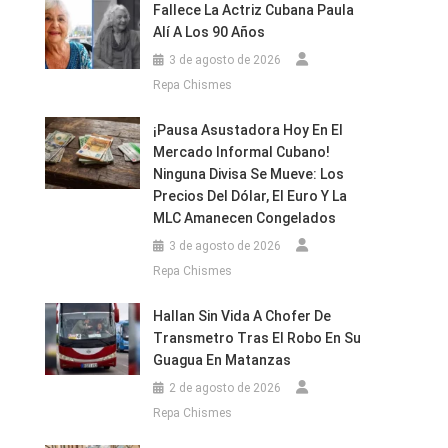
Fallece La Actriz Cubana Paula
Alí A Los 90 Años
3 de agosto de 2026
Repa Chismes
¡Pausa Asustadora Hoy En El
Mercado Informal Cubano!
Ninguna Divisa Se Mueve: Los
Precios Del Dólar, El Euro Y La
MLC Amanecen Congelados
3 de agosto de 2026
Repa Chismes
Hallan Sin Vida A Chofer De
Transmetro Tras El Robo En Su
Guagua En Matanzas
2 de agosto de 2026
Repa Chismes