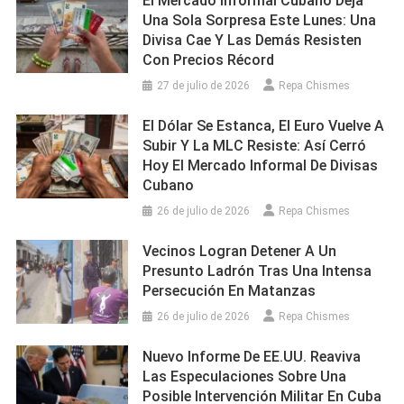
El Mercado Informal Cubano Deja
Una Sola Sorpresa Este Lunes: Una
Divisa Cae Y Las Demás Resisten
Con Precios Récord
27 de julio de 2026
Repa Chismes
El Dólar Se Estanca, El Euro Vuelve A
Subir Y La MLC Resiste: Así Cerró
Hoy El Mercado Informal De Divisas
Cubano
26 de julio de 2026
Repa Chismes
Vecinos Logran Detener A Un
Presunto Ladrón Tras Una Intensa
Persecución En Matanzas
26 de julio de 2026
Repa Chismes
Nuevo Informe De EE.UU. Reaviva
Las Especulaciones Sobre Una
Posible Intervención Militar En Cuba