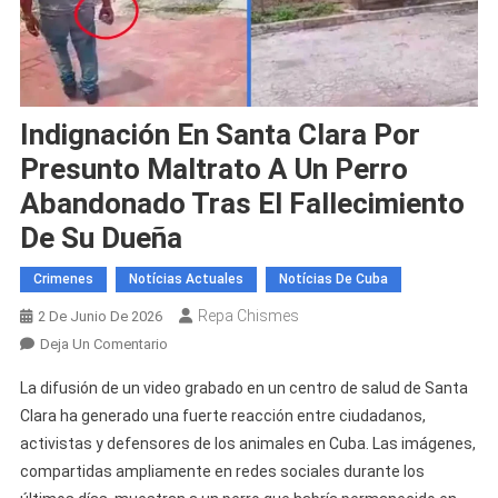
Indignación En Santa Clara Por
Presunto Maltrato A Un Perro
Abandonado Tras El Fallecimiento
De Su Dueña
Crimenes
Notícias Actuales
Notícias De Cuba
Repa Chismes
2 De Junio De 2026
En
Deja Un Comentario
Indignación
La difusión de un video grabado en un centro de salud de Santa
En
Clara ha generado una fuerte reacción entre ciudadanos,
Santa
activistas y defensores de los animales en Cuba. Las imágenes,
Clara
compartidas ampliamente en redes sociales durante los
Por
Presunto