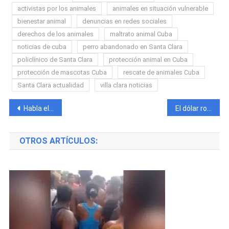
activistas por los animales
animales en situación vulnerable
bienestar animal
denuncias en redes sociales
derechos de los animales
maltrato animal Cuba
noticias de cuba
perro abandonado en Santa Clara
policlínico de Santa Clara
protección animal en Cuba
protección de mascotas Cuba
rescate de animales Cuba
Santa Clara actualidad
villa clara noticias
Navegación
Habla el cubano que tuvo el incidente con el mexicano en Cancún
El dólar rompe todos los récords y alcanza la cifra más alta jamás vista en el mercado informal cubano
de
OTROS ARTÍCULOS:
entradas