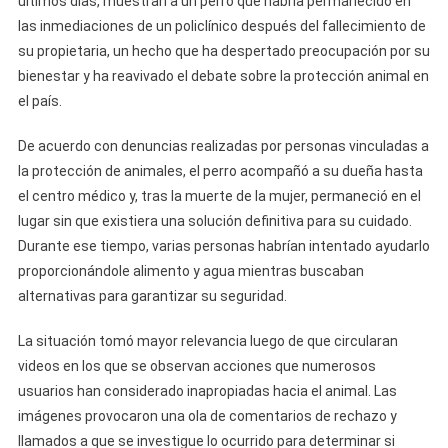
últimos días, muestran a un perro que habría permanecido en
Maltrato
las inmediaciones de un policlínico después del fallecimiento de
A
su propietaria, un hecho que ha despertado preocupación por su
Un
bienestar y ha reavivado el debate sobre la protección animal en
Perro
el país.
Abandonado
Tras
De acuerdo con denuncias realizadas por personas vinculadas a
El
la protección de animales, el perro acompañó a su dueña hasta
Fallecimiento
el centro médico y, tras la muerte de la mujer, permaneció en el
De
lugar sin que existiera una solución definitiva para su cuidado.
Su
Durante ese tiempo, varias personas habrían intentado ayudarlo
Dueña
proporcionándole alimento y agua mientras buscaban
alternativas para garantizar su seguridad.
La situación tomó mayor relevancia luego de que circularan
videos en los que se observan acciones que numerosos
usuarios han considerado inapropiadas hacia el animal. Las
imágenes provocaron una ola de comentarios de rechazo y
llamados a que se investigue lo ocurrido para determinar si