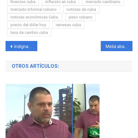
finanzas cuba
inflación en cuba
mercado cambiario
mercado informal cubano
noticias de cuba
noticias económicas Cuba.
peso cubano
precio del dólar hoy
remesas cuba
tasa de cambio cuba
Navegación
Indignación en Santa Clara por presunto maltrato a un perro abandonado tras el fallecimiento de su dueña
Meliá abandona hoteles en Cuba por sanciones de Trump a GAESA
de
OTROS ARTÍCULOS:
entradas