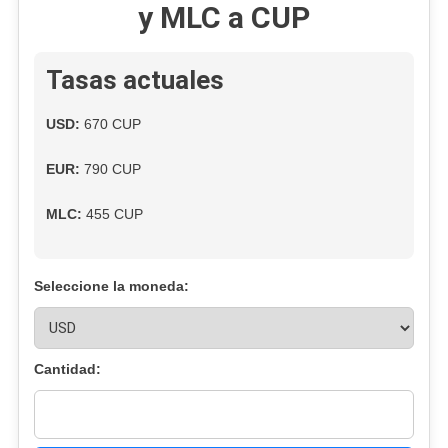
y MLC a CUP
Los
Récords
Y
Tasas actuales
Alcanza
La
USD:
670 CUP
Cifra
Más
EUR:
790 CUP
Alta
Jamás
MLC:
455 CUP
Vista
En
El
Seleccione la moneda:
Mercado
Informal
Cubano
Cantidad: