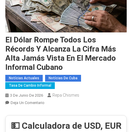
El Dólar Rompe Todos Los
Récords Y Alcanza La Cifra Más
Alta Jamás Vista En El Mercado
Informal Cubano
Notícias Actuales
Notícias De Cuba
Tasa De Cambio Informal
Repa Chismes
3 De Junio De 2026
En
Deja Un Comentario
El
Dólar
💵 Calculadora de USD, EUR
Rompe
Todos