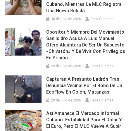
Cubano, Mientras La MLC Registra
Una Nueva Subida
30 de julio de 2026
Repa Chismes
Opositor Y Miembro Del Movimiento
San Isidro Acusa A Luis Manuel
Otero Alcántara De Ser Un Supuesto
«chivatón» Y De Vivir Con Privilegios
En Prisión
29 de julio de 2026
Repa Chismes
Capturan A Presunto Ladrón Tras
Denuncia Vecinal Por El Robo De Un
EcoFlow En Colón, Matanzas
29 de julio de 2026
Repa Chismes
Así Amanece El Mercado Informal
Cubano: Estabilidad Para El Dólar Y
El Euro, Pero El MLC Vuelve A Subir