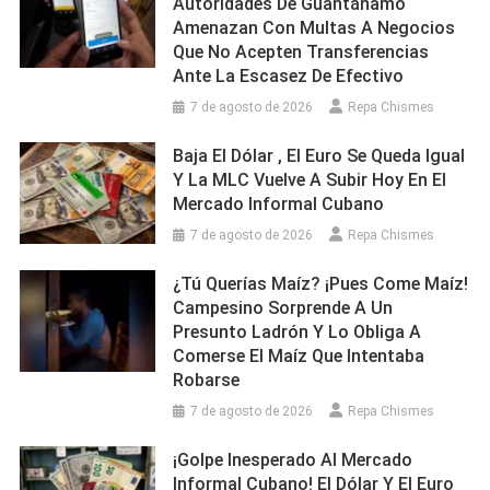
Autoridades De Guantánamo
Amenazan Con Multas A Negocios
Que No Acepten Transferencias
Ante La Escasez De Efectivo
7 de agosto de 2026
Repa Chismes
Baja El Dólar , El Euro Se Queda Igual
Y La MLC Vuelve A Subir Hoy En El
Mercado Informal Cubano
7 de agosto de 2026
Repa Chismes
¿Tú Querías Maíz? ¡Pues Come Maíz!
Campesino Sorprende A Un
Presunto Ladrón Y Lo Obliga A
Comerse El Maíz Que Intentaba
Robarse
7 de agosto de 2026
Repa Chismes
¡Golpe Inesperado Al Mercado
Informal Cubano! El Dólar Y El Euro