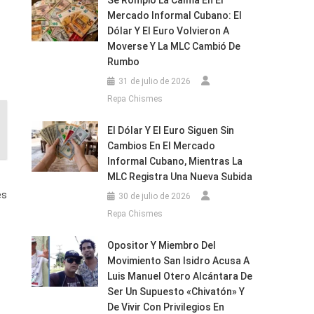
Se Rompió La Calma En El
Mercado Informal Cubano: El
Dólar Y El Euro Volvieron A
Moverse Y La MLC Cambió De
Rumbo
31 de julio de 2026
Repa Chismes
El Dólar Y El Euro Siguen Sin
Cambios En El Mercado
Informal Cubano, Mientras La
MLC Registra Una Nueva Subida
es
30 de julio de 2026
Repa Chismes
Opositor Y Miembro Del
Movimiento San Isidro Acusa A
Luis Manuel Otero Alcántara De
Ser Un Supuesto «chivatón» Y
De Vivir Con Privilegios En