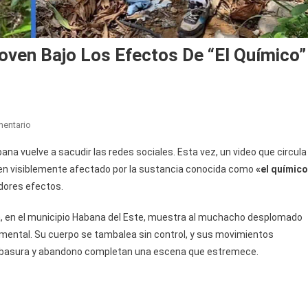
ven Bajo Los Efectos De “el Químico”
En
mentario
Impactante
ana vuelve a sacudir las redes sociales. Esta vez, un video que circula
Video
en visiblemente afectado por la sustancia conocida como
«el químic
Muestra
dores efectos.
A
Joven
ía, en el municipio Habana del Este, muestra al muchacho desplomado
Bajo
y mental. Su cuerpo se tambalea sin control, y sus movimientos
Los
Efectos
edor, basura y abandono completan una escena que estremece.
De
“el
Químico”