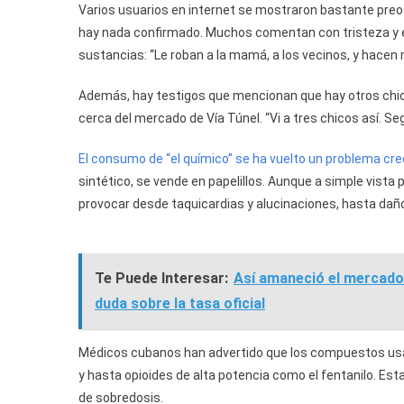
Varios usuarios en internet se mostraron bastante preo
hay nada confirmado. Muchos comentan con tristeza y e
sustancias: “Le roban a la mamá, a los vecinos, y hacen 
Además, hay testigos que mencionan que hay otros chico
cerca del mercado de Vía Túnel. “Vi a tres chicos así. S
El consumo de “el químico” se ha vuelto un problema cre
sintético, se vende en papelillos. Aunque a simple vist
provocar desde taquicardias y alucinaciones, hasta dañ
Te Puede Interesar:
Así amaneció el mercado 
duda sobre la tasa oficial
Médicos cubanos han advertido que los compuestos usad
y hasta opioides de alta potencia como el fentanilo. Est
de sobredosis.