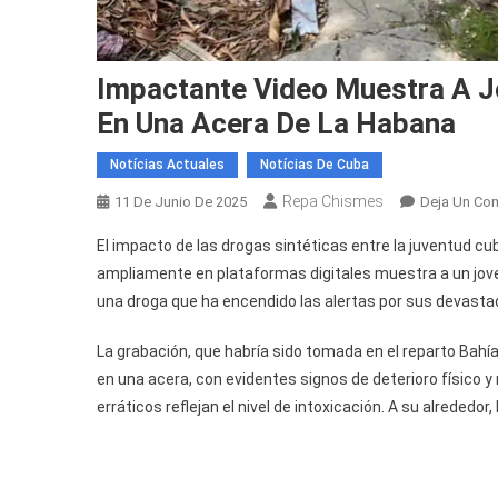
Impactante Video Muestra A Jo
En Una Acera De La Habana
Notícias Actuales
Notícias De Cuba
Repa Chismes
11 De Junio De 2025
Deja Un Co
El impacto de las drogas sintéticas entre la juventud cub
ampliamente en plataformas digitales muestra a un jov
una droga que ha encendido las alertas por sus devasta
La grabación, que habría sido tomada en el reparto Bah
en una acera, con evidentes signos de deterioro físico 
erráticos reflejan el nivel de intoxicación. A su alred