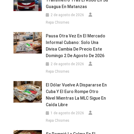
Transmetro Tras El Robo En Su
Guagua En Matanzas
2 de agosto de 2026
Repa Chismes
Pausa Otra Vez En El Mercado
Informal Cubano: Solo Una
Divisa Cambia De Precio Este
Domingo 2 De Agosto De 2026
2 de agosto de 2026
Repa Chismes
El Dólar Vuelve A Dispararse En
Cuba Y El Euro Rompe Otro
Nivel Mientras La MLC Sigue En
Caída Libre
1 de agosto de 2026
Repa Chismes