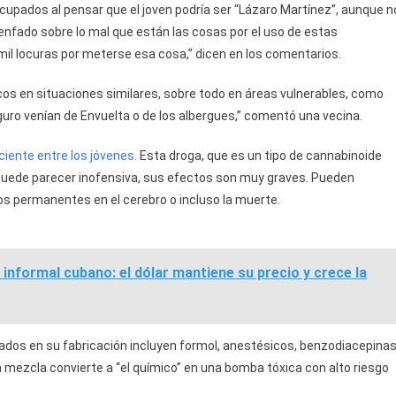
cupados al pensar que el joven podría ser “Lázaro Martínez”, aunque n
nfado sobre lo mal que están las cosas por el uso de estas
mil locuras por meterse esa cosa,” dicen en los comentarios.
s en situaciones similares, sobre todo en áreas vulnerables, como
eguro venían de Envuelta o de los albergues,” comentó una vecina.
ciente entre los jóvenes.
Esta droga, que es un tipo de cannabinoide
a puede parecer inofensiva, sus efectos son muy graves. Pueden
os permanentes en el cerebro o incluso la muerte.
informal cubano: el dólar mantiene su precio y crece la
os en su fabricación incluyen formol, anestésicos, benzodiacepina
a mezcla convierte a “el químico” en una bomba tóxica con alto riesgo