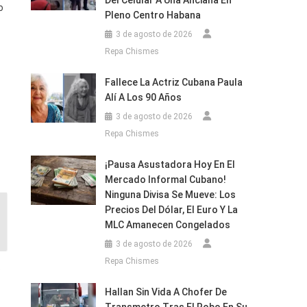
Del Celular A Una Anciana En
o
Pleno Centro Habana
3 de agosto de 2026
Repa Chismes
Fallece La Actriz Cubana Paula
Alí A Los 90 Años
3 de agosto de 2026
Repa Chismes
¡Pausa Asustadora Hoy En El
Mercado Informal Cubano!
Ninguna Divisa Se Mueve: Los
Precios Del Dólar, El Euro Y La
MLC Amanecen Congelados
3 de agosto de 2026
Repa Chismes
s
Hallan Sin Vida A Chofer De