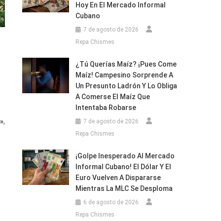
Hoy En El Mercado Informal
Cubano
7 de agosto de 2026
Repa Chismes
¿Tú Querías Maíz? ¡Pues Come
Maíz! Campesino Sorprende A
Un Presunto Ladrón Y Lo Obliga
A Comerse El Maíz Que
Intentaba Robarse
o»
,
7 de agosto de 2026
Repa Chismes
¡Golpe Inesperado Al Mercado
Informal Cubano! El Dólar Y El
Euro Vuelven A Dispararse
Mientras La MLC Se Desploma
6 de agosto de 2026
Repa Chismes