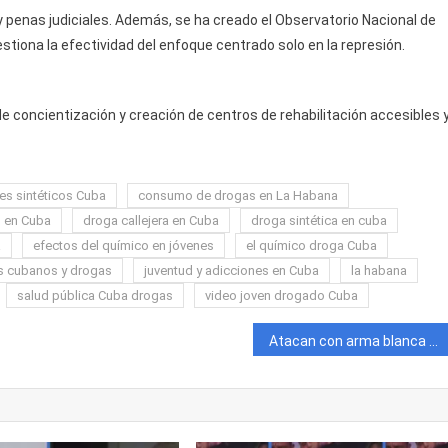
 penas judiciales. Además, se ha creado el Observatorio Nacional de
iona la efectividad del enfoque centrado solo en la represión.
 concientización y creación de centros de rehabilitación accesibles 
es sintéticos Cuba
consumo de drogas en La Habana
s en Cuba
droga callejera en Cuba
droga sintética en cuba
a
efectos del químico en jóvenes
el químico droga Cuba
s cubanos y drogas
juventud y adicciones en Cuba
la habana
salud pública Cuba drogas
video joven drogado Cuba
Atacan con arma blanca a una bodeguera en La Habana para robarle dinero y supuestamente comprar «Químico»