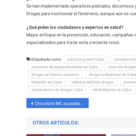
Se han implementado operativos policiales, decomisos y
Drogas para monitorear el fenómeno, aunque aún se cuest
¿Qué piden los ciudadanos y expertos en salud?
Mayor enfoque en la prevención, educación, campañas de
especializados para tratar esta creciente crisis.
Etiquetada como
adicción juvenil Cuba
cannabinoid
consumo de estupefacientes en Cuba
crisis de droga
drogas en barrios cubanos
drogas peligrosas en Cub
fentanilo en Cuba
Habana del Este drogas
jóvene
observatorio de drogas Cuba
rehabilitación en Cuba
Navegación
Chocolate MC acusado de destrozos y robo en un apartamento prestado en Houston; le exigen $1,200 para devolverle su perro y pertenencias
de
OTROS ARTÍCULOS:
entradas