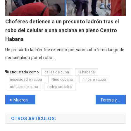
Choferes detienen a un presunto ladrón tras el
robo del celular a una anciana en pleno Centro
Habana
Un presunto ladrón fue retenido por varios choferes luego de
ser señalado por el robo…
Etiquetada como
calles de cuba
la habana
necesidad en cuba
Niño cubano
niños en cuba
noticias de cuba
redes sociales
Navegación
Mueren dos reclusos cubanos por desnutrición en la prisión de Boniato
Teresa y familiares de El Taiger en desacuerdo con la nueva película sobre el artista
de
OTROS ARTÍCULOS:
entradas