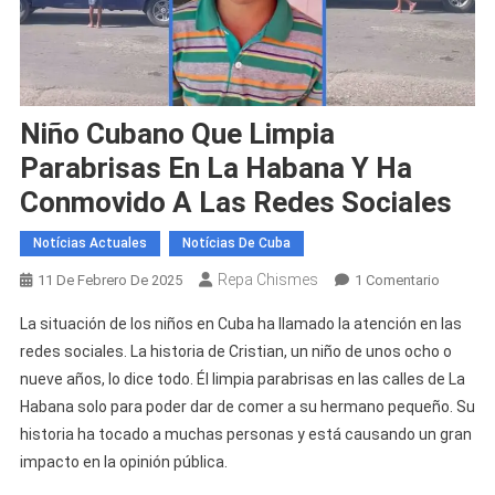
Niño Cubano Que Limpia
Parabrisas En La Habana Y Ha
Conmovido A Las Redes Sociales
Notícias Actuales
Notícias De Cuba
Repa Chismes
En
11 De Febrero De 2025
1 Comentario
Niño
La situación de los niños en Cuba ha llamado la atención en las
Cubano
redes sociales. La historia de Cristian, un niño de unos ocho o
Que
nueve años, lo dice todo. Él limpia parabrisas en las calles de La
Limpia
Habana solo para poder dar de comer a su hermano pequeño. Su
Parabris
En
historia ha tocado a muchas personas y está causando un gran
La
impacto en la opinión pública.
Habana