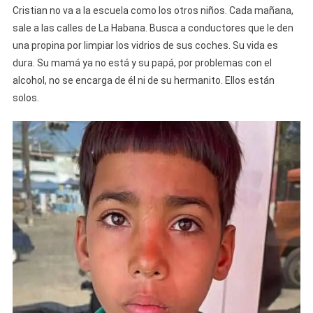
Y
Cristian no va a la escuela como los otros niños. Cada mañana,
Ha
sale a las calles de La Habana. Busca a conductores que le den
Conmov
una propina por limpiar los vidrios de sus coches. Su vida es
A
dura. Su mamá ya no está y su papá, por problemas con el
Las
alcohol, no se encarga de él ni de su hermanito. Ellos están
Redes
solos.
Sociales