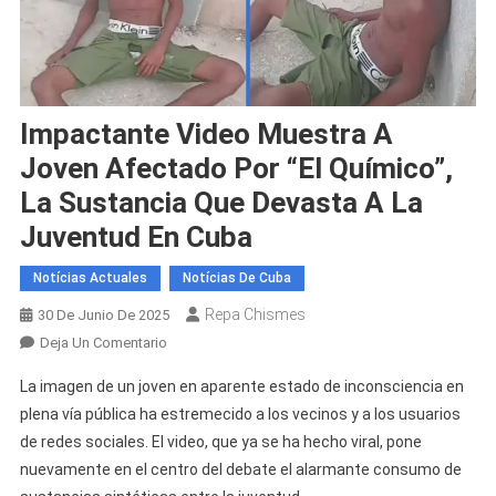
Impactante Video Muestra A
Joven Afectado Por “el Químico”,
La Sustancia Que Devasta A La
Juventud En Cuba
Notícias Actuales
Notícias De Cuba
Repa Chismes
30 De Junio De 2025
En
Deja Un Comentario
Impactante
La imagen de un joven en aparente estado de inconsciencia en
Video
plena vía pública ha estremecido a los vecinos y a los usuarios
Muestra
de redes sociales. El video, que ya se ha hecho viral, pone
A
nuevamente en el centro del debate el alarmante consumo de
Joven
Afectado