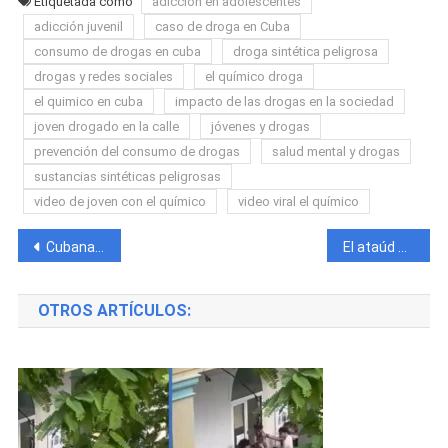
Etiquetada como
adicción en adolescentes
adicción juvenil
caso de droga en Cuba
consumo de drogas en cuba
droga sintética peligrosa
drogas y redes sociales
el químico droga
el quimico en cuba
impacto de las drogas en la sociedad
joven drogado en la calle
jóvenes y drogas
prevención del consumo de drogas
salud mental y drogas
sustancias sintéticas peligrosas
video de joven con el químico
video viral el químico
Navegación
Cubana cuenta como su familia estuvo 24 horas con electricidad en Punta Cana y lo que sufrió al verlos regresar a los apagones en Cuba
El ataúd cae en plena calle y el chófer del carro fúnebre no se da cuenta
de
OTROS ARTÍCULOS:
entradas