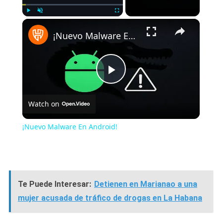
×
Play
Unmute
Fullscreen
¡Nuevo Malware En Android!
Play
Watch on
Video
¡Nuevo Malware En Android!
Te Puede Interesar:
Detienen en Marianao a una
mujer acusada de tráfico de drogas en La Habana