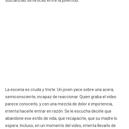
sustancias sintéticas entre la juventud.
Por
“el
Químico”,
La
Sustancia
Que
Devasta
A
La
Juventud
En
Cuba
La escena es cruda y triste. Un joven yace sobre una acera,
semiconsciente, incapaz de reaccionar. Quien graba el video
parece conocerlo, y con una mezcla de dolor e impotencia,
intenta hacerle entrar en razón. Se le escucha decirle que
abandone ese estilo de vida, que recapacite, que su madre lo
espera. Incluso, en un momento del video, intenta llevarlo de