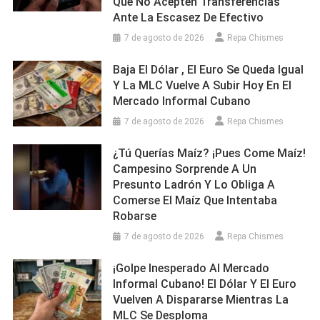
Que No Acepten Transferencias
Ante La Escasez De Efectivo
7 de agosto de 2026
Repa Chismes
Baja El Dólar , El Euro Se Queda Igual
Y La MLC Vuelve A Subir Hoy En El
Mercado Informal Cubano
7 de agosto de 2026
Repa Chismes
¿Tú Querías Maíz? ¡Pues Come Maíz!
Campesino Sorprende A Un
Presunto Ladrón Y Lo Obliga A
Comerse El Maíz Que Intentaba
Robarse
7 de agosto de 2026
Repa Chismes
¡Golpe Inesperado Al Mercado
Informal Cubano! El Dólar Y El Euro
Vuelven A Dispararse Mientras La
MLC Se Desploma