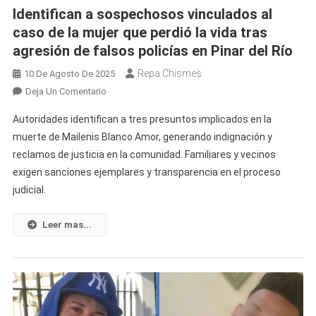
Identifican a sospechosos vinculados al
caso de la mujer que perdió la vida tras
agresión de falsos policías en Pinar del Río
Repa Chismes
10 De Agosto De 2025
En
Deja Un Comentario
Identifican
Autoridades identifican a tres presuntos implicados en la
A
muerte de Mailenis Blanco Amor, generando indignación y
Sospechosos
reclamos de justicia en la comunidad. Familiares y vecinos
Vinculados
exigen sanciones ejemplares y transparencia en el proceso
Al
Caso
judicial.
De
La
Leer mas...
Mujer
Que
Perdió
La
Vida