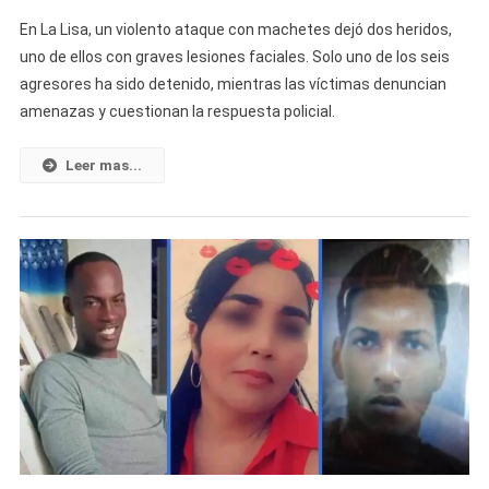
Un
En La Lisa, un violento ataque con machetes dejó dos heridos,
Detenido
uno de ellos con graves lesiones faciales. Solo uno de los seis
Y
agresores ha sido detenido, mientras las víctimas denuncian
Cinco
amenazas y cuestionan la respuesta policial.
Implicados
Siguen
Libres
Leer mas...
Tras
Ataque
En
La
Lisa;
Víctimas
Denuncian
Amenazas