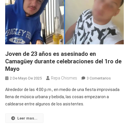
Tras
Agresión
De
Falsos
Policías
En
Pinar
Del
Joven de 23 años es asesinado en
Río
Camagüey durante celebraciones del 1ro de
Mayo
Repa Chismes
En
2 De Mayo De 2025
3 Comentarios
Joven
Alrededor de las 4:00 p.m., en medio de una fiesta improvisada
De
llena de música urbana y bebida, las cosas empezaron a
23
caldearse entre algunos de los asistentes.
Años
Es
Asesinado
Leer mas...
En