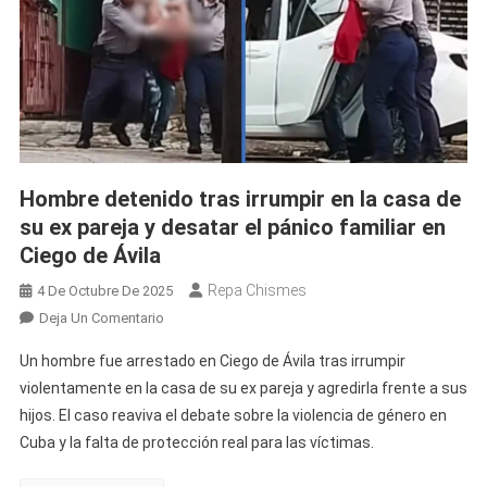
Hombre detenido tras irrumpir en la casa de
su ex pareja y desatar el pánico familiar en
Ciego de Ávila
Repa Chismes
4 De Octubre De 2025
En
Deja Un Comentario
Hombre
Un hombre fue arrestado en Ciego de Ávila tras irrumpir
Detenido
violentamente en la casa de su ex pareja y agredirla frente a sus
Tras
hijos. El caso reaviva el debate sobre la violencia de género en
Irrumpir
Cuba y la falta de protección real para las víctimas.
En
La