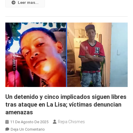
Casa
Leer mas...
De
Su
Ex
Pareja
Y
Desatar
El
Pánico
Familiar
En
Ciego
De
Ávila
Un detenido y cinco implicados siguen libres
tras ataque en La Lisa; víctimas denuncian
amenazas
Repa Chismes
11 De Agosto De 2025
En
Deja Un Comentario