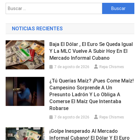
Camagüey
Buscar:
Durante
Celebracio
Del
NOTICIAS RECIENTES
1ro
De
Baja El Dólar , El Euro Se Queda Igual
Mayo
Y La MLC Vuelve A Subir Hoy En El
Mercado Informal Cubano
7 de agosto de 2026
Repa Chismes
¿Tú Querías Maíz? ¡Pues Come Maíz!
Campesino Sorprende A Un
Presunto Ladrón Y Lo Obliga A
Comerse El Maíz Que Intentaba
Robarse
7 de agosto de 2026
Repa Chismes
¡Golpe Inesperado Al Mercado
Informal Cubano! El Dólar Y El Euro