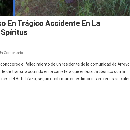
co En Trágico Accidente En La
 Spíritus
En
Un Comentario
Fallece
s conocerse el fallecimiento de un residente de la comunidad de Arroyo
Vecino
e de tránsito ocurrido en la carretera que enlaza Jatibonico con la
De
ciones del Hotel Zaza, según confirmaron testimonios en redes sociales
Arroyo
Blanco
En
Trágico
Accidente
En
La
Carretera