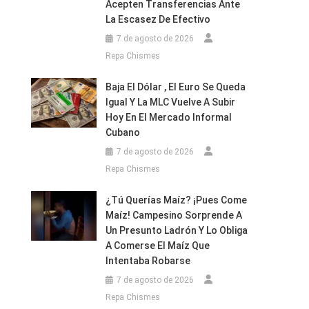
Acepten Transferencias Ante
La Escasez De Efectivo
7 de agosto de 2026
Repa Chismes
Baja El Dólar , El Euro Se Queda
Igual Y La MLC Vuelve A Subir
Hoy En El Mercado Informal
Cubano
7 de agosto de 2026
Repa Chismes
¿Tú Querías Maíz? ¡Pues Come
Maíz! Campesino Sorprende A
Un Presunto Ladrón Y Lo Obliga
A Comerse El Maíz Que
Intentaba Robarse
7 de agosto de 2026
Repa Chismes