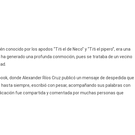
Jatibonico
En
Sancti
Spíritus
 conocido por los apodos “Titi el de Neco” y “Titi el pipero”, era una
a ha generado una profunda conmoción, pues se trataba de un vecino
ad.
book, donde Alexander Ríos Cruz publicó un mensaje de despedida que
i, hasta siempre, escribió con pesar, acompañando sus palabras con
publicación fue compartida y comentada por muchas personas que