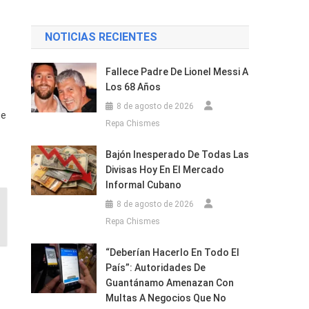
NOTICIAS RECIENTES
Fallece Padre De Lionel Messi A
Los 68 Años
8 de agosto de 2026
ue
Repa Chismes
Bajón Inesperado De Todas Las
Divisas Hoy En El Mercado
Informal Cubano
8 de agosto de 2026
Repa Chismes
“Deberían Hacerlo En Todo El
País”: Autoridades De
Guantánamo Amenazan Con
Multas A Negocios Que No