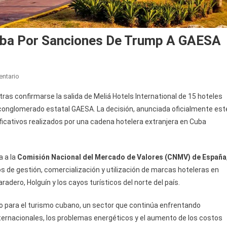
uba Por Sanciones De Trump A GAESA
En
ntario
Meliá
tras confirmarse la salida de Meliá Hotels International de 15 hoteles
Abandona
conglomerado estatal GAESA. La decisión, anunciada oficialmente est
Hoteles
ficativos realizados por una cadena hotelera extranjera en Cuba
En
Cuba
Por
a a la
Comisión Nacional del Mercado de Valores (CNMV) de España
Sanciones
De
ios de gestión, comercialización y utilización de marcas hoteleras en
Trump
adero, Holguín y los cayos turísticos del norte del país.
A
GAESA
o para el turismo cubano, un sector que continúa enfrentando
internacionales, los problemas energéticos y el aumento de los costos