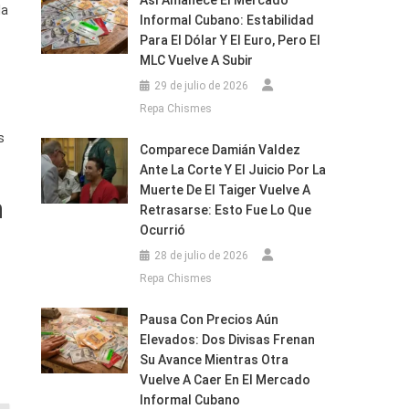
Así Amanece El Mercado
la
Informal Cubano: Estabilidad
Para El Dólar Y El Euro, Pero El
MLC Vuelve A Subir
29 de julio de 2026
Repa Chismes
s
Comparece Damián Valdez
Ante La Corte Y El Juicio Por La
Muerte De El Taiger Vuelve A
n
Retrasarse: Esto Fue Lo Que
Ocurrió
28 de julio de 2026
Repa Chismes
Pausa Con Precios Aún
Elevados: Dos Divisas Frenan
Su Avance Mientras Otra
Vuelve A Caer En El Mercado
Informal Cubano