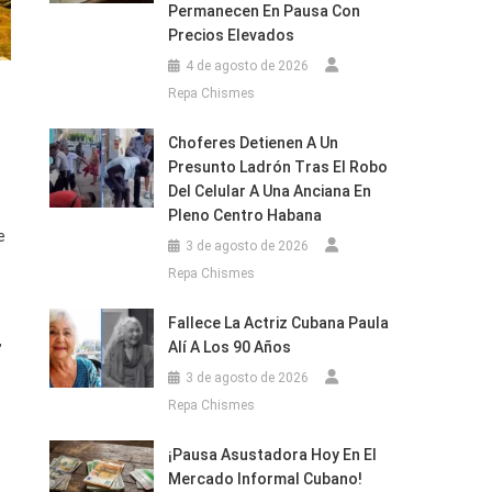
Permanecen En Pausa Con
Precios Elevados
4 de agosto de 2026
Repa Chismes
Choferes Detienen A Un
Presunto Ladrón Tras El Robo
Del Celular A Una Anciana En
Pleno Centro Habana
e
3 de agosto de 2026
Repa Chismes
Fallece La Actriz Cubana Paula
,
Alí A Los 90 Años
3 de agosto de 2026
Repa Chismes
¡Pausa Asustadora Hoy En El
Mercado Informal Cubano!