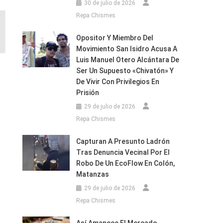
30 de julio de 2026
Repa Chismes
Opositor Y Miembro Del
Movimiento San Isidro Acusa A
Luis Manuel Otero Alcántara De
Ser Un Supuesto «chivatón» Y
De Vivir Con Privilegios En
Prisión
29 de julio de 2026
Repa Chismes
Capturan A Presunto Ladrón
Tras Denuncia Vecinal Por El
Robo De Un EcoFlow En Colón,
Matanzas
29 de julio de 2026
Repa Chismes