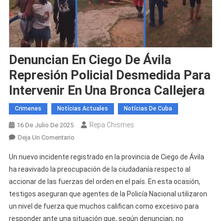
Denuncian En Ciego De Ávila
Represión Policial Desmedida Para
Intervenir En Una Bronca Callejera
Crimenes
Notícias Actuales
Notícias De Cuba
Repa Chismes
16 De Julio De 2025
En
Deja Un Comentario
Denuncian
Un nuevo incidente registrado en la provincia de Ciego de Ávila
En
ha reavivado la preocupación de la ciudadanía respecto al
Ciego
accionar de las fuerzas del orden en el país. En esta ocasión,
De
testigos aseguran que agentes de la Policía Nacional utilizaron
Ávila
Represión
un nivel de fuerza que muchos califican como excesivo para
Policial
responder ante una situación que, según denuncian, no