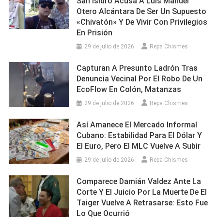
San Isidro Acusa A Luis Manuel
Otero Alcántara De Ser Un Supuesto
«chivatón» Y De Vivir Con Privilegios
En Prisión
29 de julio de 2026
Repa Chismes
Capturan A Presunto Ladrón Tras
Denuncia Vecinal Por El Robo De Un
EcoFlow En Colón, Matanzas
29 de julio de 2026
Repa Chismes
Así Amanece El Mercado Informal
Cubano: Estabilidad Para El Dólar Y
El Euro, Pero El MLC Vuelve A Subir
29 de julio de 2026
Repa Chismes
Comparece Damián Valdez Ante La
Corte Y El Juicio Por La Muerte De El
Taiger Vuelve A Retrasarse: Esto Fue
Lo Que Ocurrió