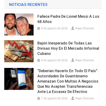
NOTICIAS RECIENTES
Fallece Padre De Lionel Messi A Los
68 Años
8 de agosto de 2026
Repa Chismes
Bajón Inesperado De Todas Las
Divisas Hoy En El Mercado Informal
Cubano
8 de agosto de 2026
Repa Chismes
“Deberían Hacerlo En Todo El País”:
Autoridades De Guantánamo
Amenazan Con Multas A Negocios
Que No Acepten Transferencias
Ante La Escasez De Efectivo
7 de agosto de 2026
Repa Chismes