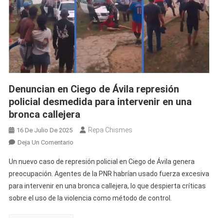
Denuncian en Ciego de Ávila represión
policial desmedida para intervenir en una
bronca callejera
Repa Chismes
16 De Julio De 2025
En
Deja Un Comentario
Denuncian
Un nuevo caso de represión policial en Ciego de Ávila genera
En
preocupación. Agentes de la PNR habrían usado fuerza excesiva
Ciego
para intervenir en una bronca callejera, lo que despierta críticas
De
sobre el uso de la violencia como método de control.
Ávila
Represión