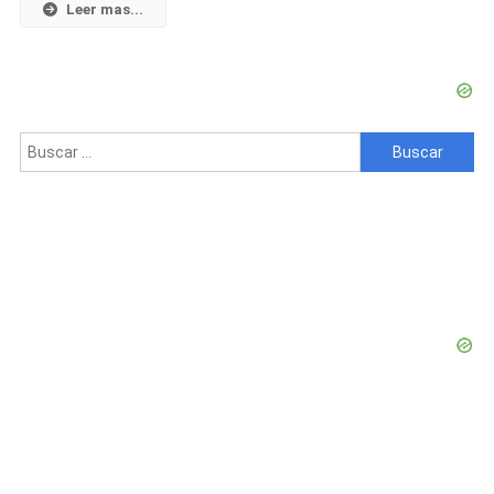
Policial
Leer mas...
Desmedida
Para
Intervenir
En
Una
Buscar:
Bronca
Callejera