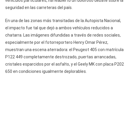
vehículos particulares, ha reabierto un doloroso debate sobre la
Impactan
seguridad en las carreteras del país.
Accident
En
En una de las zonas más transitadas de la Autopista Nacional,
La
el impacto fue tal que dejó a ambos vehículos reducidos a
Autopista
chatarra. Las imágenes difundidas a través de redes sociales,
Nacional
especialmente por el fotorreportero Henry Omar Pérez,
muestran una escena aterradora: el Peugeot 405 con matrícula
P122 449 completamente destrozado, puertas arrancadas,
cristales esparcidos por el asfalto, y el Geely MK con placa P202
650 en condiciones igualmente deplorables.