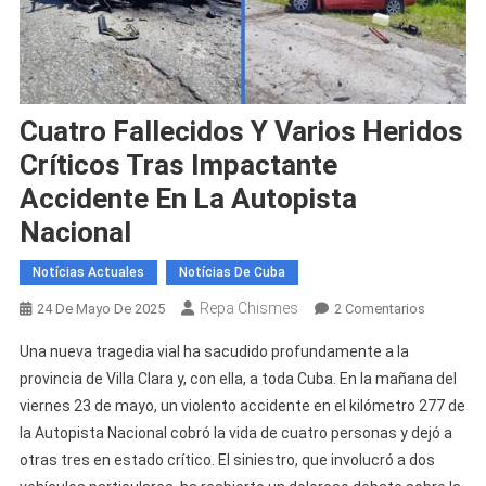
Cuatro Fallecidos Y Varios Heridos
Críticos Tras Impactante
Accidente En La Autopista
Nacional
Notícias Actuales
Notícias De Cuba
Repa Chismes
En
24 De Mayo De 2025
2 Comentarios
Cuatro
Una nueva tragedia vial ha sacudido profundamente a la
Fallecido
provincia de Villa Clara y, con ella, a toda Cuba. En la mañana del
Y
viernes 23 de mayo, un violento accidente en el kilómetro 277 de
Varios
la Autopista Nacional cobró la vida de cuatro personas y dejó a
Heridos
Críticos
otras tres en estado crítico. El siniestro, que involucró a dos
Tras