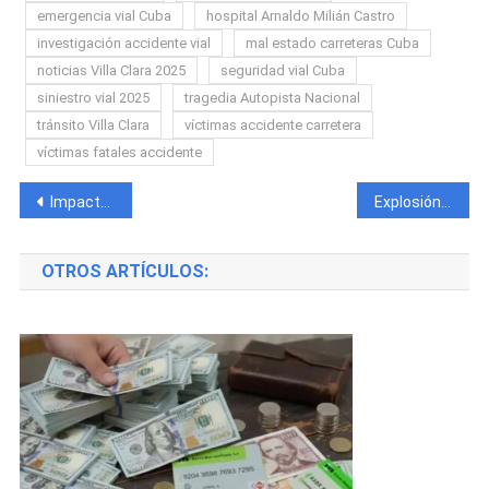
emergencia vial Cuba
hospital Arnaldo Milián Castro
investigación accidente vial
mal estado carreteras Cuba
noticias Villa Clara 2025
seguridad vial Cuba
siniestro vial 2025
tragedia Autopista Nacional
tránsito Villa Clara
víctimas accidente carretera
víctimas fatales accidente
Navegación
Impactante accidente entre una rastra, una guagua y un carro de turismo en Matanzas
Explosión de transformador en Guantánamo tras presunto brusco aumento de voltaje
de
OTROS ARTÍCULOS:
entradas