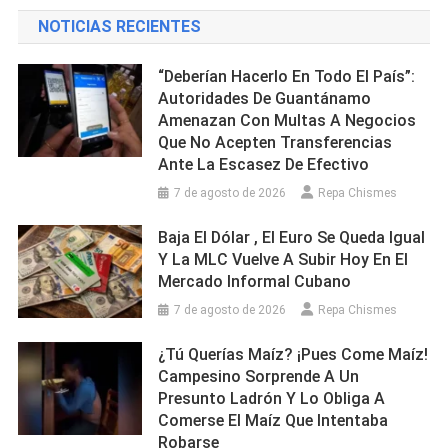
NOTICIAS RECIENTES
“Deberían Hacerlo En Todo El País”:
Autoridades De Guantánamo
Amenazan Con Multas A Negocios
Que No Acepten Transferencias
Ante La Escasez De Efectivo
7 de agosto de 2026
Repa Chismes
Baja El Dólar , El Euro Se Queda Igual
Y La MLC Vuelve A Subir Hoy En El
Mercado Informal Cubano
7 de agosto de 2026
Repa Chismes
¿Tú Querías Maíz? ¡Pues Come Maíz!
Campesino Sorprende A Un
Presunto Ladrón Y Lo Obliga A
Comerse El Maíz Que Intentaba
Robarse