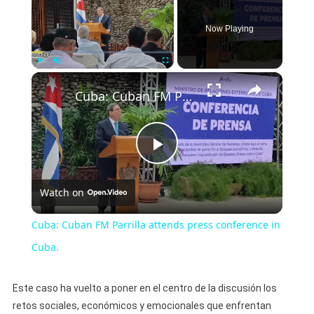
Now Playing
×
Play
Unmute
Fullscreen
Cuba: Cuban FM Parrilla attends press conference in Cuba.
Play
Watch on
Video
Cuba: Cuban FM Parrilla attends press conference in
Cuba.
Este caso ha vuelto a poner en el centro de la discusión los
retos sociales, económicos y emocionales que enfrentan