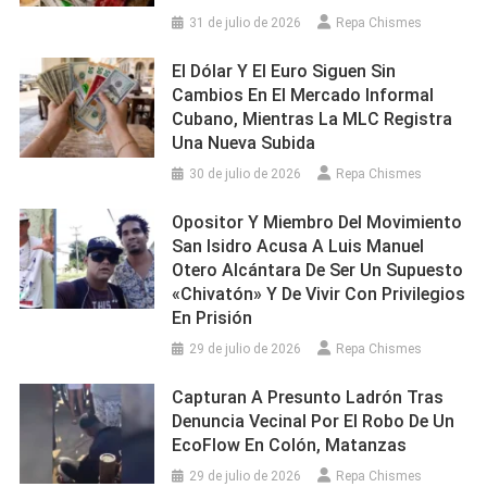
31 de julio de 2026
Repa Chismes
El Dólar Y El Euro Siguen Sin
Cambios En El Mercado Informal
Cubano, Mientras La MLC Registra
Una Nueva Subida
30 de julio de 2026
Repa Chismes
Opositor Y Miembro Del Movimiento
San Isidro Acusa A Luis Manuel
Otero Alcántara De Ser Un Supuesto
«chivatón» Y De Vivir Con Privilegios
En Prisión
29 de julio de 2026
Repa Chismes
Capturan A Presunto Ladrón Tras
Denuncia Vecinal Por El Robo De Un
EcoFlow En Colón, Matanzas
29 de julio de 2026
Repa Chismes