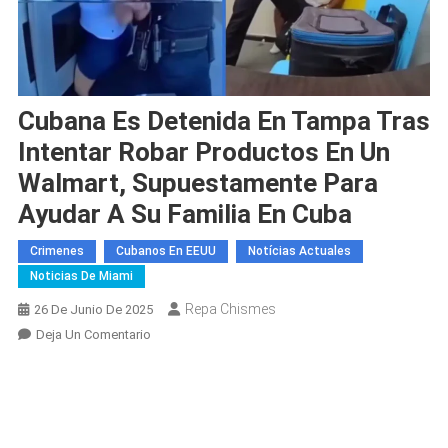
Cubana Es Detenida En Tampa Tras
Intentar Robar Productos En Un
Walmart, Supuestamente Para
Ayudar A Su Familia En Cuba
Crimenes
Cubanos En EEUU
Notícias Actuales
Noticias De Miami
Repa Chismes
26 De Junio De 2025
En
Deja Un Comentario
Cubana
Es
Detenida
En