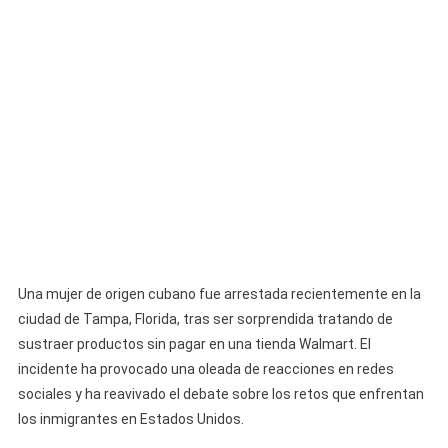
Tampa
Tras
Intentar
Robar
Productos
En
Un
Walmart,
Supuestamente
Para
Ayudar
A
Su
Una mujer de origen cubano fue arrestada recientemente en la
Familia
ciudad de Tampa, Florida, tras ser sorprendida tratando de
En
sustraer productos sin pagar en una tienda Walmart. El
Cuba
incidente ha provocado una oleada de reacciones en redes
sociales y ha reavivado el debate sobre los retos que enfrentan
los inmigrantes en Estados Unidos.