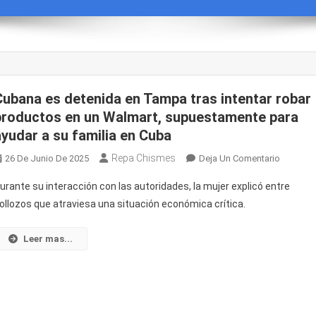
Cubana es detenida en Tampa tras intentar robar
productos en un Walmart, supuestamente para
ayudar a su familia en Cuba
Repa Chismes
En
26 De Junio De 2025
Deja Un Comentario
Cubana
urante su interacción con las autoridades, la mujer explicó entre
Es
ollozos que atraviesa una situación económica crítica.
Detenid
En
Leer mas...
Tampa
Tras
Intentar
Robar
Product