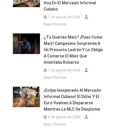
Hoy En El Mercado Informal
Cubano
7 de agosto de 2026
amente
Repa Chismes
¿Tú Querías Maíz? ¡Pues Come
Maíz! Campesino Sorprende A
Un Presunto Ladrón Y Lo Obliga
A Comerse El Maíz Que
Intentaba Robarse
7 de agosto de 2026
Repa Chismes
¡Golpe Inesperado Al Mercado
Informal Cubano! El Dólar Y El
Euro Vuelven A Dispararse
Mientras La MLC Se Desploma
6 de agosto de 2026
Repa Chismes