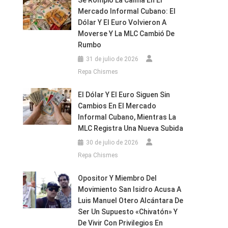
Se Rompió La Calma En El
Mercado Informal Cubano: El
Dólar Y El Euro Volvieron A
Moverse Y La MLC Cambió De
Rumbo
31 de julio de 2026
Repa Chismes
El Dólar Y El Euro Siguen Sin
Cambios En El Mercado
Informal Cubano, Mientras La
MLC Registra Una Nueva Subida
30 de julio de 2026
Repa Chismes
Opositor Y Miembro Del
Movimiento San Isidro Acusa A
Luis Manuel Otero Alcántara De
Ser Un Supuesto «chivatón» Y
De Vivir Con Privilegios En