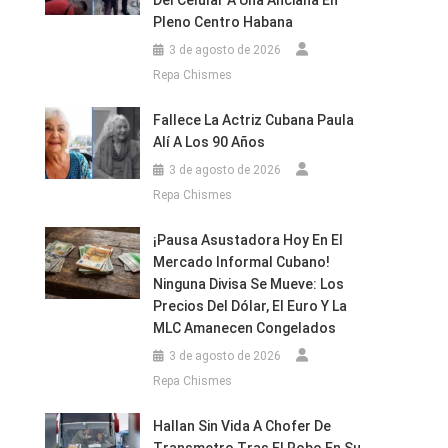
Del Celular A Una Anciana En
Pleno Centro Habana
3 de agosto de 2026
Repa Chismes
Fallece La Actriz Cubana Paula
Alí A Los 90 Años
3 de agosto de 2026
Repa Chismes
¡Pausa Asustadora Hoy En El
Mercado Informal Cubano!
Ninguna Divisa Se Mueve: Los
Precios Del Dólar, El Euro Y La
MLC Amanecen Congelados
3 de agosto de 2026
Repa Chismes
Hallan Sin Vida A Chofer De