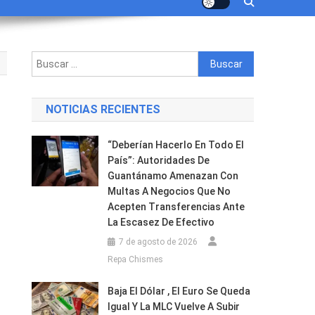
Buscar:
NOTICIAS RECIENTES
“Deberían Hacerlo En Todo El
País”: Autoridades De
Guantánamo Amenazan Con
Multas A Negocios Que No
a
Acepten Transferencias Ante
La Escasez De Efectivo
7 de agosto de 2026
Repa Chismes
Baja El Dólar , El Euro Se Queda
os
Igual Y La MLC Vuelve A Subir