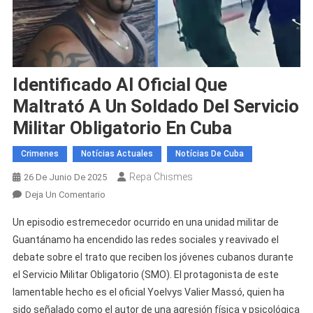
Identificado Al Oficial Que
Maltrató A Un Soldado Del Servicio
Militar Obligatorio En Cuba
Crimenes
Notícias Actuales
Notícias De Cuba
Repa Chismes
26 De Junio De 2025
En
Deja Un Comentario
Identificado
Un episodio estremecedor ocurrido en una unidad militar de
Al
Guantánamo ha encendido las redes sociales y reavivado el
Oficial
debate sobre el trato que reciben los jóvenes cubanos durante
Que
el Servicio Militar Obligatorio (SMO). El protagonista de este
Maltrató
A
lamentable hecho es el oficial Yoelvys Valier Massó, quien ha
Un
sido señalado como el autor de una agresión física y psicológica