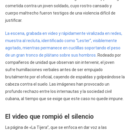
Soldado
cometida contra un joven soldado, cuyo rostro cansado y
Del
cuerpo maltrecho fueron testigos de una violencia difícil de
Servicio
justificar.
Militar
Obligatorio
La escena, grabada en video y rápidamente viralizada en redes,
En
muestra al recluta, identificado como “Lester”, visiblemente
Cuba
agotado, mientras permanece en cuclillas soportando el peso
de un gran tronco de plátano sobre sus hombros.
Rodeado por
compañeros de unidad que observan sin intervenir, el joven
sufre humillaciones verbales antes de ser empujado
brutalmente por el oficial, cayendo de espaldas y golpeándose la
cabeza contra el suelo. Las imágenes han provocado un
profundo rechazo entre los internautas y la sociedad civil
cubana, al tiempo que se exige que este caso no quede impune.
El video que rompió el silencio
La página de «La Tijera”, que se enfoca en dar voz a las