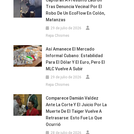
Capturan A Presunto Ladrón
Tras Denuncia Vecinal Por El
Robo De Un EcoFlow En Colón,
Matanzas
29 de julio de 2026
Repa Chismes
Así Amanece El Mercado
Informal Cubano: Estabilidad
Para El Dólar Y El Euro, Pero El
MLC Vuelve A Subir
29 de julio de 2026
Repa Chismes
Comparece Damián Valdez
Ante La Corte Y El Juicio Por La
Muerte De El Taiger Vuelve A
Retrasarse: Esto Fue Lo Que
Ocurrió
28 de julio de 2026