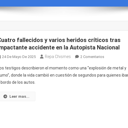
Cuatro fallecidos y varios heridos críticos tras
impactante accidente en la Autopista Nacional
Repa Chismes
En
24 De Mayo De 2025
2 Comentarios
Cuatro
os testigos describieron el momento como una “explosión de metal y
Fallecidos
umo”, donde la vida cambió en cuestión de segundos para quienes iba
Y
 bordo de los autos.
Varios
Heridos
Críticos
Leer mas...
Tras
Impactante
Accidente
En