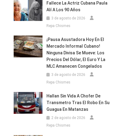
Fallece La Actriz Cubana Paula
Alí A Los 90 Años
3 de agosto de 2026
Repa Chismes
¡Pausa Asustadora Hoy En El
Mercado Informal Cubano!
Ninguna Divisa Se Mueve: Los
Precios Del Dólar, El Euro Y La
MLC Amanecen Congelados
3 de agosto de 2026
Repa Chismes
Hallan Sin Vida A Chofer De
Transmetro Tras El Robo En Su
Guagua En Matanzas
2 de agosto de 2026
Repa Chismes