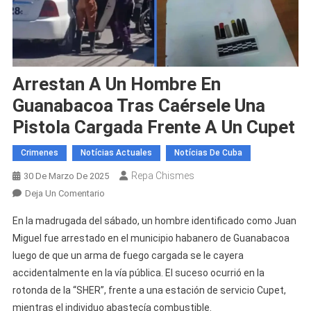
Arrestan A Un Hombre En
Guanabacoa Tras Caérsele Una
Pistola Cargada Frente A Un Cupet
Crimenes
Notícias Actuales
Notícias De Cuba
Repa Chismes
30 De Marzo De 2025
En
Deja Un Comentario
Arrestan
En la madrugada del sábado, un hombre identificado como Juan
A
Miguel fue arrestado en el municipio habanero de Guanabacoa
Un
luego de que un arma de fuego cargada se le cayera
Hombre
accidentalmente en la vía pública. El suceso ocurrió en la
En
Guanabacoa
rotonda de la “SHER”, frente a una estación de servicio Cupet,
Tras
mientras el individuo abastecía combustible.