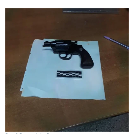
Caérsele
Una
Pistola
Cargada
Frente
A
Un
Cupet