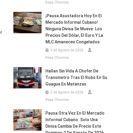
Repa Chismes
¡Pausa Asustadora Hoy En El
Mercado Informal Cubano!
Ninguna Divisa Se Mueve: Los
l
Precios Del Dólar, El Euro Y La
MLC Amanecen Congelados
3 de agosto de 2026
Repa Chismes
Hallan Sin Vida A Chofer De
Transmetro Tras El Robo En Su
Guagua En Matanzas
2 de agosto de 2026
Repa Chismes
Pausa Otra Vez En El Mercado
Informal Cubano: Solo Una
Divisa Cambia De Precio Este
Domingo 2 De Agosto De 2026