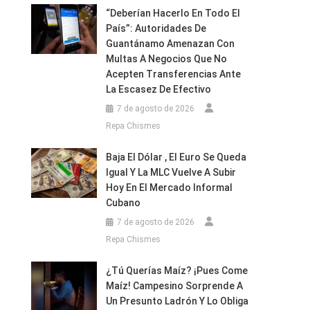
“Deberían Hacerlo En Todo El
País”: Autoridades De
Guantánamo Amenazan Con
Multas A Negocios Que No
Acepten Transferencias Ante
La Escasez De Efectivo
7 de agosto de 2026
Repa Chismes
Baja El Dólar , El Euro Se Queda
Igual Y La MLC Vuelve A Subir
Hoy En El Mercado Informal
Cubano
7 de agosto de 2026
Repa Chismes
¿Tú Querías Maíz? ¡Pues Come
Maíz! Campesino Sorprende A
Un Presunto Ladrón Y Lo Obliga