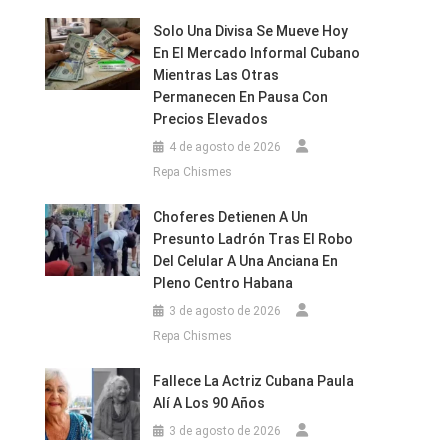
Solo Una Divisa Se Mueve Hoy
En El Mercado Informal Cubano
Mientras Las Otras
Permanecen En Pausa Con
Precios Elevados
4 de agosto de 2026
Repa Chismes
Choferes Detienen A Un
Presunto Ladrón Tras El Robo
Del Celular A Una Anciana En
Pleno Centro Habana
3 de agosto de 2026
Repa Chismes
Fallece La Actriz Cubana Paula
Alí A Los 90 Años
3 de agosto de 2026