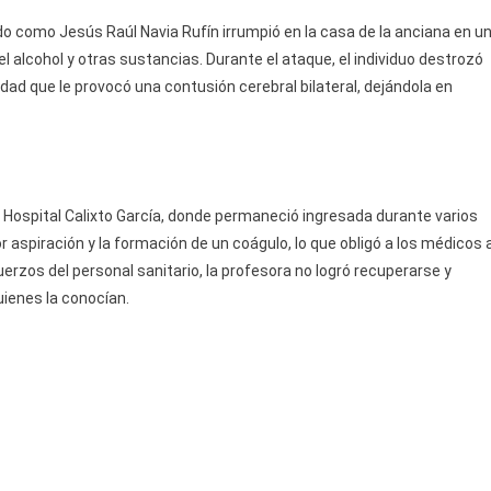
Un
do como Jesús Raúl Navia Rufín irrumpió en la casa de la anciana en u
Agresor
 alcohol y otras sustancias. Durante el ataque, el individuo destrozó
Aparentemente
lidad que le provocó una contusión cerebral bilateral, dejándola en
Bajo
Los
Efectos
Del
Alcohol
al Hospital Calixto García, donde permaneció ingresada durante varios
Y
 aspiración y la formación de un coágulo, lo que obligó a los médicos 
Otras
fuerzos del personal sanitario, la profesora no logró recuperarse y
Sustancias
uienes la conocían.