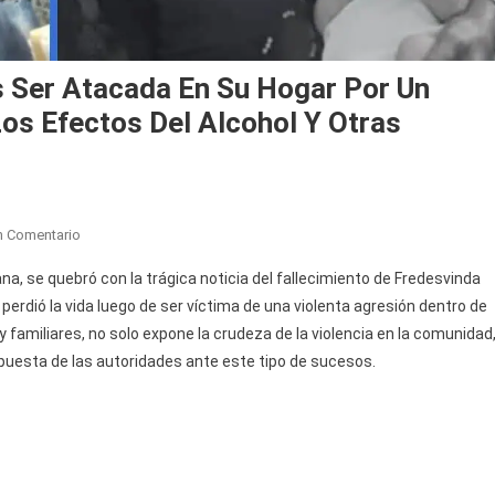
s Ser Atacada En Su Hogar Por Un
os Efectos Del Alcohol Y Otras
En
n Comentario
Profesora
ana, se quebró con la trágica noticia del fallecimiento de Fredesvinda
Jubilada
perdió la vida luego de ser víctima de una violenta agresión dentro de
Muere
 familiares, no solo expone la crudeza de la violencia en la comunidad
Tras
puesta de las autoridades ante este tipo de sucesos.
Ser
Atacada
En
Su
Hogar
Por