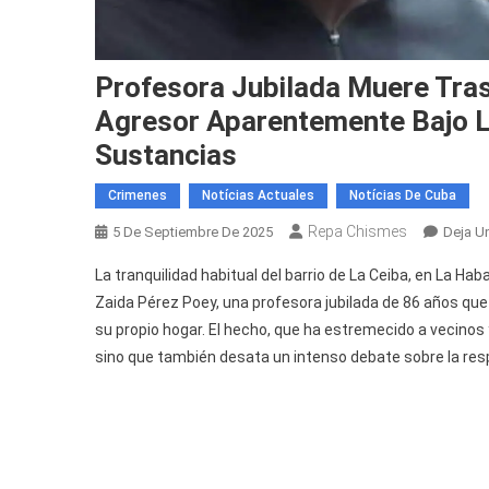
Profesora Jubilada Muere Tra
Agresor Aparentemente Bajo L
Sustancias
Crimenes
Notícias Actuales
Notícias De Cuba
Repa Chismes
5 De Septiembre De 2025
Deja U
La tranquilidad habitual del barrio de La Ceiba, en La Hab
Zaida Pérez Poey, una profesora jubilada de 86 años que 
su propio hogar. El hecho, que ha estremecido a vecinos y
sino que también desata un intenso debate sobre la res