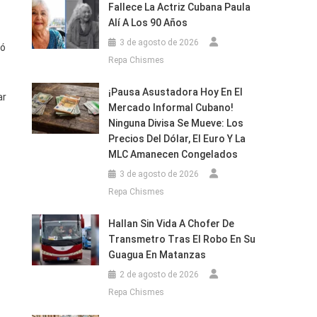
Fallece La Actriz Cubana Paula
Alí A Los 90 Años
3 de agosto de 2026
yó
Repa Chismes
¡Pausa Asustadora Hoy En El
ar
Mercado Informal Cubano!
Ninguna Divisa Se Mueve: Los
Precios Del Dólar, El Euro Y La
MLC Amanecen Congelados
3 de agosto de 2026
Repa Chismes
Hallan Sin Vida A Chofer De
Transmetro Tras El Robo En Su
Guagua En Matanzas
2 de agosto de 2026
Repa Chismes