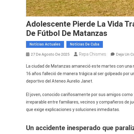
Adolescente Pierde La Vida T
De Fútbol De Matanzas
Notícias Actuales
Notícias De Cuba
Repa Chismes
27 De Agosto De 2025
Deja Un C
La ciudad de Matanzas amaneció este martes con una n
16 años falleció de manera trágica al ser golpeado por 
deportivo del Ateneo Aurelio Janet.
El joven, conocido cariñosamente por sus amigos como “Mi
irreparable entre familiares, vecinos y compañeros de j
que exige explicaciones y soluciones inmediatas.
Un accidente inesperado que paraliz