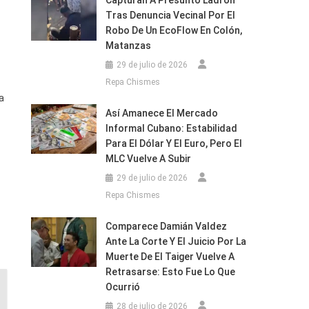
Capturan A Presunto Ladrón
Tras Denuncia Vecinal Por El
Robo De Un EcoFlow En Colón,
Matanzas
29 de julio de 2026
Repa Chismes
a
Así Amanece El Mercado
Informal Cubano: Estabilidad
Para El Dólar Y El Euro, Pero El
MLC Vuelve A Subir
29 de julio de 2026
Repa Chismes
Comparece Damián Valdez
Ante La Corte Y El Juicio Por La
Muerte De El Taiger Vuelve A
Retrasarse: Esto Fue Lo Que
Ocurrió
28 de julio de 2026