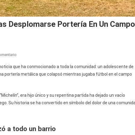
ras Desplomarse Portería En Un Campo
En
omentario
Adolescente
oticia que ha conmocionado a toda la comunidad: un adolescente de
Pierde
una portería metálica que colapsó mientras jugaba fútbol en el campo
La
Vida
Tras
chelín”, era hijo único y su repentina partida ha dejado un vacío
Desplomarse
uego. Su historia se ha convertido en símbolo del dolor de una comunid
Portería
En
Un
Campo
ó a todo un barrio
De