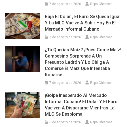
7 de agosto de 2026
Repa Chismes
Baja El Dólar , El Euro Se Queda Igual
Y La MLC Vuelve A Subir Hoy En El
Mercado Informal Cubano
7 de agosto de 2026
Repa Chismes
¿Tú Querías Maíz? ¡Pues Come Maíz!
Campesino Sorprende A Un
Presunto Ladrón Y Lo Obliga A
Comerse El Maíz Que Intentaba
Robarse
7 de agosto de 2026
Repa Chismes
¡Golpe Inesperado Al Mercado
Informal Cubano! El Dólar Y El Euro
Vuelven A Dispararse Mientras La
MLC Se Desploma
6 de agosto de 2026
Repa Chismes