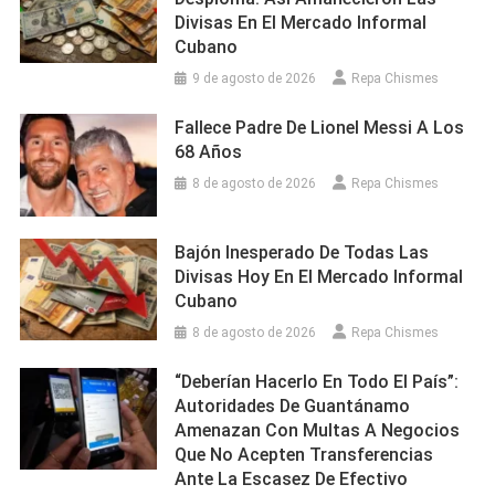
Divisas En El Mercado Informal
Cubano
9 de agosto de 2026
Repa Chismes
Fallece Padre De Lionel Messi A Los
68 Años
8 de agosto de 2026
Repa Chismes
Bajón Inesperado De Todas Las
Divisas Hoy En El Mercado Informal
Cubano
8 de agosto de 2026
Repa Chismes
“Deberían Hacerlo En Todo El País”:
Autoridades De Guantánamo
Amenazan Con Multas A Negocios
Que No Acepten Transferencias
Ante La Escasez De Efectivo