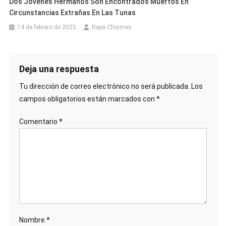
Dos Jóvenes Hermanos Son Encontrados Muertos En
Circunstancias Extrañas En Las Tunas
14 de febrero de 2025
Repa Chismes
Deja una respuesta
Tu dirección de correo electrónico no será publicada.
Los
campos obligatorios están marcados con
*
Comentario
*
Nombre
*