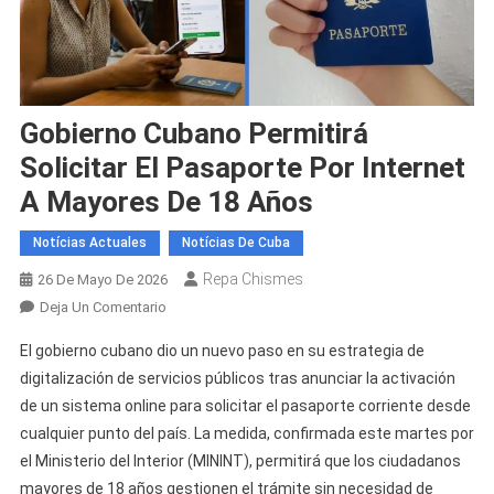
Gobierno Cubano Permitirá
Solicitar El Pasaporte Por Internet
A Mayores De 18 Años
Notícias Actuales
Notícias De Cuba
Repa Chismes
26 De Mayo De 2026
En
Deja Un Comentario
Gobierno
El gobierno cubano dio un nuevo paso en su estrategia de
Cubano
digitalización de servicios públicos tras anunciar la activación
Permitirá
de un sistema online para solicitar el pasaporte corriente desde
Solicitar
cualquier punto del país. La medida, confirmada este martes por
El
Pasaporte
el Ministerio del Interior (MININT), permitirá que los ciudadanos
Por
mayores de 18 años gestionen el trámite sin necesidad de