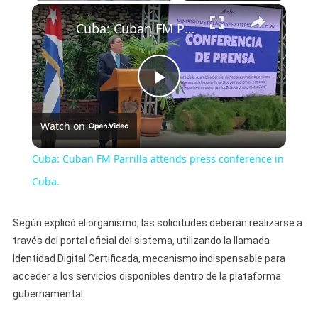
×
Play
Unmute
Fullscreen
Cuba: Cuban FM Parrilla attends press conference in Cuba.
Play
Watch on
Video
Cuba: Cuban FM Parrilla attends press conference in
Cuba.
Según explicó el organismo, las solicitudes deberán realizarse a
través del portal oficial del sistema, utilizando la llamada
Identidad Digital Certificada, mecanismo indispensable para
acceder a los servicios disponibles dentro de la plataforma
gubernamental.