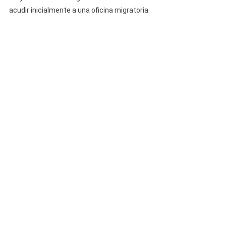
Internet
acudir inicialmente a una oficina migratoria.
A
Mayores
De
18
Años