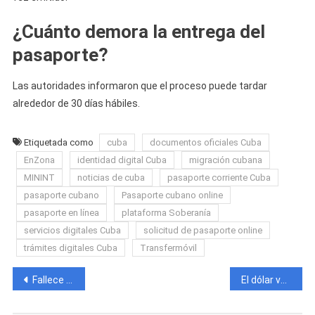
¿Cuánto demora la entrega del
pasaporte?
Las autoridades informaron que el proceso puede tardar
alrededor de 30 días hábiles.
Etiquetada como
cuba
documentos oficiales Cuba
EnZona
identidad digital Cuba
migración cubana
MININT
noticias de cuba
pasaporte corriente Cuba
pasaporte cubano
Pasaporte cubano online
pasaporte en línea
plataforma Soberanía
servicios digitales Cuba
solicitud de pasaporte online
trámites digitales Cuba
Transfermóvil
Navegación
Fallece el joven reguetonero cubano conocido como «El Dizzy» tras accidente de tránsito en Miami
El dólar vuelve a subir en Cuba y el euro rompe otro récord: así amanece hoy el mercado informal
de