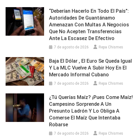
“Deberían Hacerlo En Todo El País”:
Autoridades De Guantánamo
Amenazan Con Multas A Negocios
Que No Acepten Transferencias
Ante La Escasez De Efectivo
7 de agosto de 2026
Repa Chismes
Baja El Dólar , El Euro Se Queda Igual
Y La MLC Vuelve A Subir Hoy En El
Mercado Informal Cubano
7 de agosto de 2026
Repa Chismes
¿Tú Querías Maíz? ¡Pues Come Maíz!
Campesino Sorprende A Un
Presunto Ladrón Y Lo Obliga A
Comerse El Maíz Que Intentaba
Robarse
7 de agosto de 2026
Repa Chismes