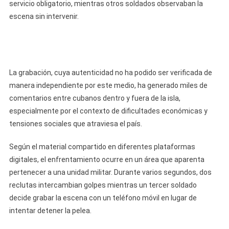
Entre
servicio obligatorio, mientras otros soldados observaban la
Reclu
escena sin intervenir.
Del
Servic
Militar
Obliga
La grabación, cuya autenticidad no ha podido ser verificada de
En
Cuba,
manera independiente por este medio, ha generado miles de
En
comentarios entre cubanos dentro y fuera de la isla,
Medi
especialmente por el contexto de dificultades económicas y
De
tensiones sociales que atraviesa el país.
La
Crisis
Según el material compartido en diferentes plataformas
Y
digitales, el enfrentamiento ocurre en un área que aparenta
Las
pertenecer a una unidad militar. Durante varios segundos, dos
Tensi
reclutas intercambian golpes mientras un tercer soldado
Políti
decide grabar la escena con un teléfono móvil en lugar de
intentar detener la pelea.