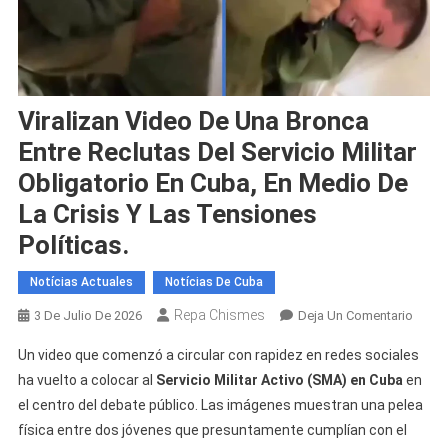
Viralizan Video De Una Bronca
Entre Reclutas Del Servicio Militar
Obligatorio En Cuba, En Medio De
La Crisis Y Las Tensiones
Políticas.
Notícias Actuales
Notícias De Cuba
Repa Chismes
En
3 De Julio De 2026
Deja Un Comentario
Virali
Un video que comenzó a circular con rapidez en redes sociales
Video
ha vuelto a colocar al
Servicio Militar Activo (SMA) en Cuba
en
De
el centro del debate público. Las imágenes muestran una pelea
Una
física entre dos jóvenes que presuntamente cumplían con el
Bronc