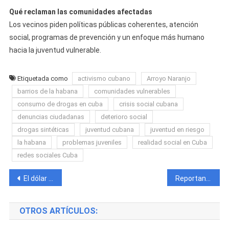
Qué reclaman las comunidades afectadas
Los vecinos piden políticas públicas coherentes, atención
social, programas de prevención y un enfoque más humano
hacia la juventud vulnerable.
Etiquetada como
activismo cubano
Arroyo Naranjo
barrios de la habana
comunidades vulnerables
consumo de drogas en cuba
crisis social cubana
denuncias ciudadanas
deterioro social
drogas sintéticas
juventud cubana
juventud en riesgo
la habana
problemas juveniles
realidad social en Cuba
redes sociales Cuba
Navegación
El dólar y el euro se mantienen, pero la MLC sube hoy en el mercado informal cubano
Reportan sismo de 5,6 grados perceptible en varias provincias del oriente de Cuba
de
OTROS ARTÍCULOS:
entradas