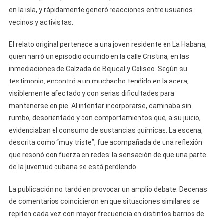
Consumo
en la isla, y rápidamente generó reacciones entre usuarios,
De
vecinos y activistas.
Drogas
Entre
El relato original pertenece a una joven residente en La Habana,
Jóvenes
quien narró un episodio ocurrido en la calle Cristina, en las
En
inmediaciones de Calzada de Bejucal y Coliseo. Según su
La
testimonio, encontró a un muchacho tendido en la acera,
Habana
visiblemente afectado y con serias dificultades para
mantenerse en pie. Al intentar incorporarse, caminaba sin
rumbo, desorientado y con comportamientos que, a su juicio,
evidenciaban el consumo de sustancias químicas. La escena,
descrita como “muy triste”, fue acompañada de una reflexión
que resonó con fuerza en redes: la sensación de que una parte
de la juventud cubana se está perdiendo.
La publicación no tardó en provocar un amplio debate. Decenas
de comentarios coincidieron en que situaciones similares se
repiten cada vez con mayor frecuencia en distintos barrios de