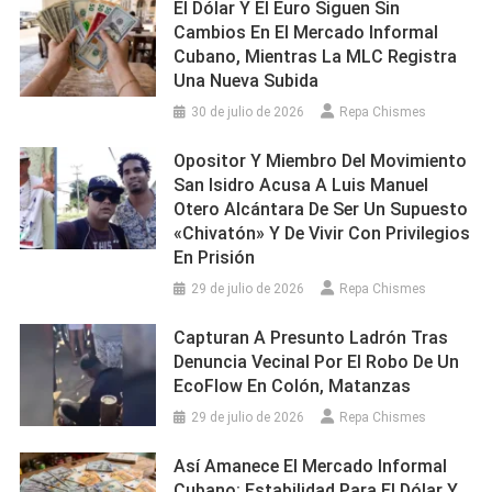
El Dólar Y El Euro Siguen Sin
Cambios En El Mercado Informal
Cubano, Mientras La MLC Registra
Una Nueva Subida
30 de julio de 2026
Repa Chismes
Opositor Y Miembro Del Movimiento
San Isidro Acusa A Luis Manuel
Otero Alcántara De Ser Un Supuesto
«chivatón» Y De Vivir Con Privilegios
En Prisión
29 de julio de 2026
Repa Chismes
Capturan A Presunto Ladrón Tras
Denuncia Vecinal Por El Robo De Un
EcoFlow En Colón, Matanzas
29 de julio de 2026
Repa Chismes
Así Amanece El Mercado Informal
Cubano: Estabilidad Para El Dólar Y