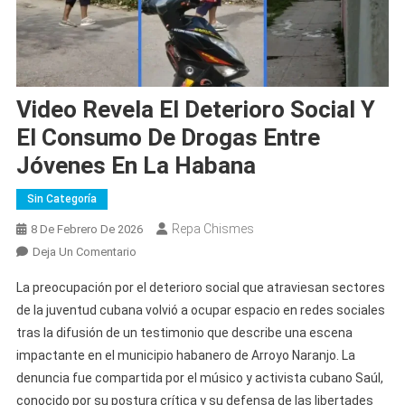
Video Revela El Deterioro Social Y
El Consumo De Drogas Entre
Jóvenes En La Habana
Sin Categoría
Repa Chismes
8 De Febrero De 2026
En
Deja Un Comentario
Video
La preocupación por el deterioro social que atraviesan sectores
Revela
de la juventud cubana volvió a ocupar espacio en redes sociales
El
tras la difusión de un testimonio que describe una escena
Deterioro
impactante en el municipio habanero de Arroyo Naranjo. La
Social
Y
denuncia fue compartida por el músico y activista cubano Saúl,
El
conocido por su postura crítica y su defensa de las libertades