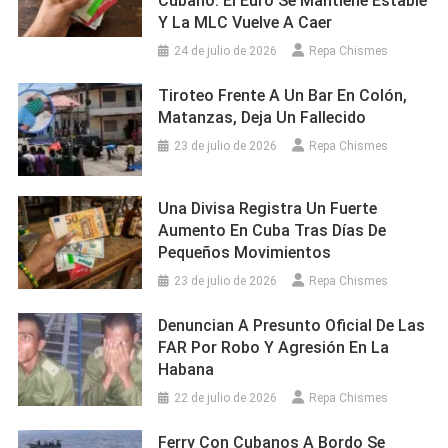
Cubano: El Euro Se Mantiene Estable
Y La MLC Vuelve A Caer
24 de julio de 2026
Repa Chismes
Tiroteo Frente A Un Bar En Colón,
Matanzas, Deja Un Fallecido
23 de julio de 2026
Repa Chismes
Una Divisa Registra Un Fuerte
Aumento En Cuba Tras Días De
Pequeños Movimientos
23 de julio de 2026
Repa Chismes
Denuncian A Presunto Oficial De Las
FAR Por Robo Y Agresión En La
Habana
22 de julio de 2026
Repa Chismes
Ferry Con Cubanos A Bordo Se