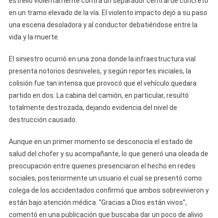
estrelló violentamente contra un separador central de concreto
Brutal
en un tramo elevado de la vía. El violento impacto dejó a su paso
Accidente
una escena desoladora y al conductor debatiéndose entre la
En
vida y la muerte.
La
Autopista
El siniestro ocurrió en una zona donde la infraestructura vial
Nacional
presenta notorios desniveles, y según reportes iniciales, la
Y
colisión fue tan intensa que provocó que el vehículo quedara
Deja
partido en dos. La cabina del camión, en particular, resultó
Al
totalmente destrozada, dejando evidencia del nivel de
Chofer
destrucción causado.
Gravemente
Herido
Aunque en un primer momento se desconocía el estado de
salud del chofer y su acompañante, lo que generó una oleada de
preocupación entre quienes presenciaron el hecho en redes
sociales, posteriormente un usuario el cual se presentó como
colega de los accidentados confirmó que ambos sobrevivieron y
están bajo atención médica. “Gracias a Dios están vivos”,
comentó en una publicación que buscaba dar un poco de alivio