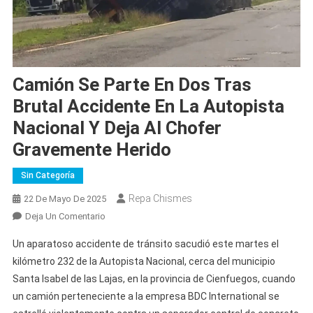
Camión Se Parte En Dos Tras
Brutal Accidente En La Autopista
Nacional Y Deja Al Chofer
Gravemente Herido
Sin Categoría
Repa Chismes
22 De Mayo De 2025
En
Deja Un Comentario
Camión
Un aparatoso accidente de tránsito sacudió este martes el
Se
kilómetro 232 de la Autopista Nacional, cerca del municipio
Parte
Santa Isabel de las Lajas, en la provincia de Cienfuegos, cuando
En
un camión perteneciente a la empresa BDC International se
Dos
Tras