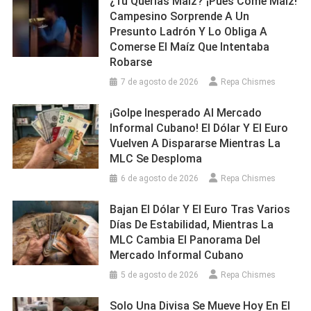
¿Tú Querías Maíz? ¡Pues Come Maíz!
Campesino Sorprende A Un
Presunto Ladrón Y Lo Obliga A
Comerse El Maíz Que Intentaba
Robarse
7 de agosto de 2026
Repa Chismes
¡Golpe Inesperado Al Mercado
Informal Cubano! El Dólar Y El Euro
Vuelven A Dispararse Mientras La
MLC Se Desploma
6 de agosto de 2026
Repa Chismes
Bajan El Dólar Y El Euro Tras Varios
Días De Estabilidad, Mientras La
MLC Cambia El Panorama Del
Mercado Informal Cubano
5 de agosto de 2026
Repa Chismes
Solo Una Divisa Se Mueve Hoy En El