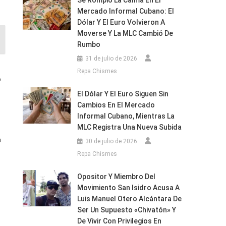
Se Rompió La Calma En El
Mercado Informal Cubano: El
Dólar Y El Euro Volvieron A
Moverse Y La MLC Cambió De
Rumbo
31 de julio de 2026
Repa Chismes
o
El Dólar Y El Euro Siguen Sin
Cambios En El Mercado
Informal Cubano, Mientras La
MLC Registra Una Nueva Subida
a
30 de julio de 2026
Repa Chismes
Opositor Y Miembro Del
Movimiento San Isidro Acusa A
Luis Manuel Otero Alcántara De
Ser Un Supuesto «chivatón» Y
De Vivir Con Privilegios En