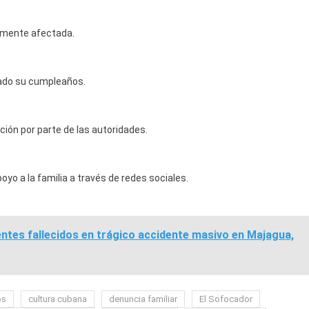
riamente afectada.
brado su cumpleaños.
ción por parte de las autoridades.
yo a la familia a través de redes sociales.
centes fallecidos en trágico accidente masivo en Majagua,
os
cultura cubana
denuncia familiar
El Sofocador