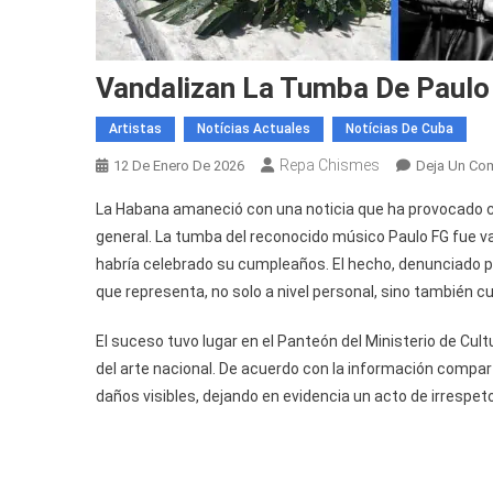
Vandalizan La Tumba De Paulo
Artistas
Notícias Actuales
Notícias De Cuba
Repa Chismes
12 De Enero De 2026
Deja Un Co
La Habana amaneció con una noticia que ha provocado 
general. La tumba del reconocido músico Paulo FG fue va
habría celebrado su cumpleaños. El hecho, denunciado p
que representa, no solo a nivel personal, sino también cul
El suceso tuvo lugar en el Panteón del Ministerio de Cul
del arte nacional. De acuerdo con la información comparti
daños visibles, dejando en evidencia un acto de irrespeto