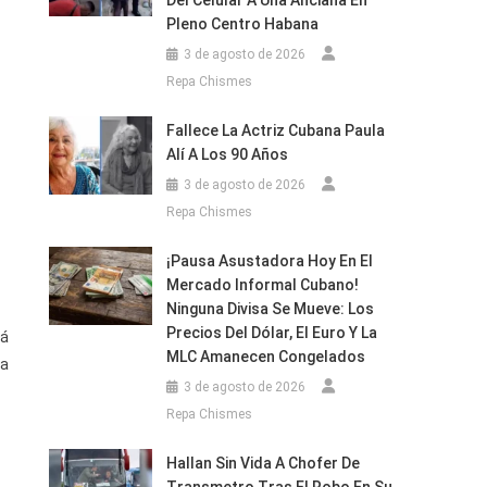
Del Celular A Una Anciana En
Pleno Centro Habana
3 de agosto de 2026
Repa Chismes
Fallece La Actriz Cubana Paula
Alí A Los 90 Años
3 de agosto de 2026
Repa Chismes
¡Pausa Asustadora Hoy En El
Mercado Informal Cubano!
Ninguna Divisa Se Mueve: Los
Precios Del Dólar, El Euro Y La
lá
MLC Amanecen Congelados
ra
3 de agosto de 2026
Repa Chismes
Hallan Sin Vida A Chofer De