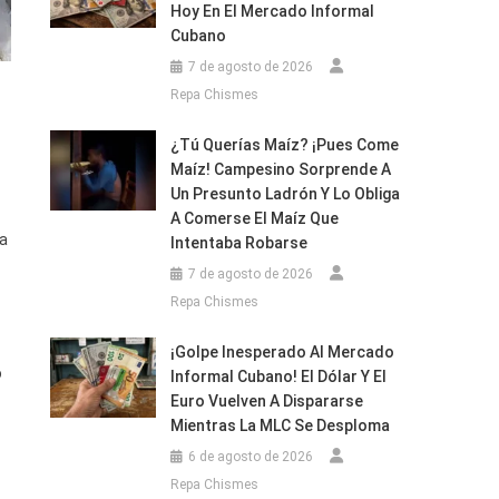
Hoy En El Mercado Informal
Cubano
7 de agosto de 2026
Repa Chismes
¿Tú Querías Maíz? ¡Pues Come
Maíz! Campesino Sorprende A
Un Presunto Ladrón Y Lo Obliga
A Comerse El Maíz Que
ta
Intentaba Robarse
7 de agosto de 2026
Repa Chismes
¡Golpe Inesperado Al Mercado
ó
Informal Cubano! El Dólar Y El
Euro Vuelven A Dispararse
Mientras La MLC Se Desploma
6 de agosto de 2026
Repa Chismes