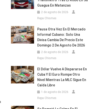
Transmetro Tras El Robo En Su
Guagua En Matanzas
2 de agosto de 2026
Repa Chismes
Pausa Otra Vez En El Mercado
Informal Cubano: Solo Una
Divisa Cambia De Precio Este
Domingo 2 De Agosto De 2026
2 de agosto de 2026
Repa Chismes
El Dólar Vuelve A Dispararse En
Cuba Y El Euro Rompe Otro
Nivel Mientras La MLC Sigue En
Caída Libre
1 de agosto de 2026
Repa Chismes
a