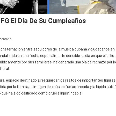
 FG El Día De Su Cumpleaños
En
mentario
Vandalizan
consternación entre seguidores de la música cubana y ciudadanos en
La
ndalizada en una fecha especialmente sensible: el día en que el artis
Tumba
úblicamente por sus familiares, ha generado una ola de rechazo por lo
De
tural.
Paulo
FG
tura, espacio destinado a resguardar los restos de importantes figuras
El
Día
da por la familia, la imagen del músico fue arrancada y la lápida sufri
De
 que ha sido calificado como cruel e injustificable.
Su
Cumpleaños