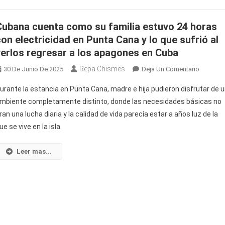
Nar
El
Cubana cuenta como su familia estuvo 24 horas
Dur
con electricidad en Punta Cana y lo que sufrió al
Reg
verlos regresar a los apagones en Cuba
Tra
Lle
Repa Chismes
En
30 De Junio De 2025
Deja Un Comentario
A
Cubana
urante la estancia en Punta Cana, madre e hija pudieron disfrutar de 
La
Cuenta
Hab
mbiente completamente distinto, donde las necesidades básicas no
Como
ran una lucha diaria y la calidad de vida parecía estar a años luz de la
Su
ue se vive en la isla.
Familia
Estuvo
24
Leer mas...
Horas
Con
Electrici
En
Punta
Cana