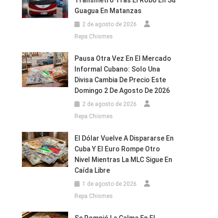
Transmetro Tras El Robo En Su
Guagua En Matanzas
2 de agosto de 2026
Repa Chismes
Pausa Otra Vez En El Mercado
Informal Cubano: Solo Una
Divisa Cambia De Precio Este
Domingo 2 De Agosto De 2026
2 de agosto de 2026
Repa Chismes
El Dólar Vuelve A Dispararse En
Cuba Y El Euro Rompe Otro
Nivel Mientras La MLC Sigue En
Caída Libre
1 de agosto de 2026
Repa Chismes