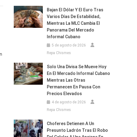
ran
Bajan El Dólar Y El Euro Tras
Varios Días De Estabilidad,
o
Mientras La MLC Cambia El
reso
Panorama Del Mercado
s
Informal Cubano
gar
5 de agosto de 2026
Repa Chismes
un
ana
Solo Una Divisa Se Mueve Hoy
En El Mercado Informal Cubano
Mientras Las Otras
Permanecen En Pausa Con
Precios Elevados
4 de agosto de 2026
Repa Chismes
dad
Choferes Detienen A Un
Presunto Ladrón Tras El Robo