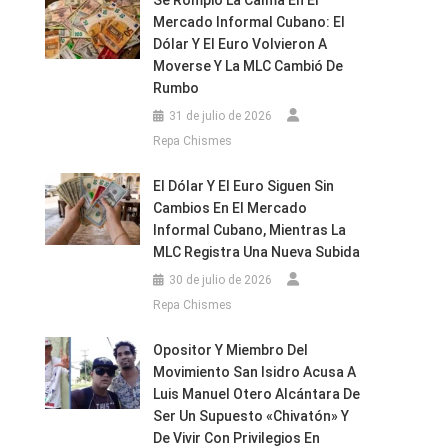
Se Rompió La Calma En El
Mercado Informal Cubano: El
Dólar Y El Euro Volvieron A
Moverse Y La MLC Cambió De
Rumbo
31 de julio de 2026
Repa Chismes
El Dólar Y El Euro Siguen Sin
Cambios En El Mercado
Informal Cubano, Mientras La
MLC Registra Una Nueva Subida
30 de julio de 2026
Repa Chismes
Opositor Y Miembro Del
Movimiento San Isidro Acusa A
Luis Manuel Otero Alcántara De
Ser Un Supuesto «chivatón» Y
De Vivir Con Privilegios En