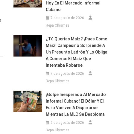
riamente
Hoy En El Mercado Informal
Cubano
7 de agosto de 2026
s
Repa Chismes
¿Tú Querías Maíz? ¡Pues Come
Maíz! Campesino Sorprende A
puestas
Un Presunto Ladrón Y Lo Obliga
re
A Comerse El Maíz Que
Intentaba Robarse
parición
7 de agosto de 2026
Repa Chismes
re
re
¡Golpe Inesperado Al Mercado
ana
rimas
Informal Cubano! El Dólar Y El
Euro Vuelven A Dispararse
agüey
Mientras La MLC Se Desploma
a!
6 de agosto de 2026
anos
Repa Chismes
ortados