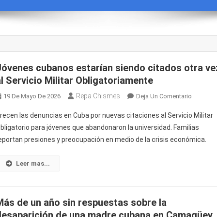
Jóvenes cubanos estarían siendo citados otra ve
al Servicio Militar Obligatoriamente
Repa Chismes
En
19 De Mayo De 2026
Deja Un Comentario
Jóvenes
recen las denuncias en Cuba por nuevas citaciones al Servicio Militar
Cubanos
bligatorio para jóvenes que abandonaron la universidad. Familias
Estarían
eportan presiones y preocupación en medio de la crisis económica.
Siendo
Citados
Otra
Leer mas...
Vez
Al
Servicio
Más de un año sin respuestas sobre la
Militar
desaparición de una madre cubana en Camagüey