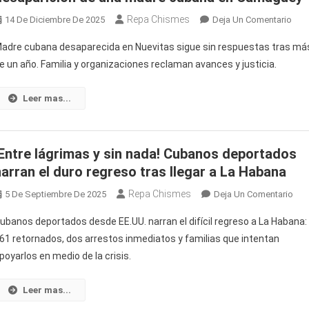
Obligato
Repa Chismes
En
14 De Diciembre De 2025
Deja Un Comentario
Más
adre cubana desaparecida en Nuevitas sigue sin respuestas tras má
De
e un año. Familia y organizaciones reclaman avances y justicia.
Un
Año
Leer mas...
Sin
Res
Sob
La
¡Entre lágrimas y sin nada! Cubanos deportados
Desa
narran el duro regreso tras llegar a La Habana
De
Repa Chismes
Una
En
5 De Septiembre De 2025
Deja Un Comentario
Mad
¡Ent
ubanos deportados desde EE.UU. narran el difícil regreso a La Habana:
Cub
Lág
61 retornados, dos arrestos inmediatos y familias que intentan
En
Y
poyarlos en medio de la crisis.
Cam
Sin
Nad
Cub
Leer mas...
Dep