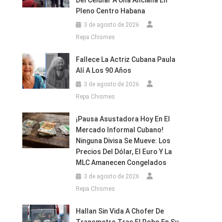
Del Celular A Una Anciana En
Pleno Centro Habana
3 de agosto de 2026
Repa Chismes
Fallece La Actriz Cubana Paula
Alí A Los 90 Años
r
3 de agosto de 2026
Repa Chismes
es
¡Pausa Asustadora Hoy En El
Mercado Informal Cubano!
Ninguna Divisa Se Mueve: Los
Precios Del Dólar, El Euro Y La
MLC Amanecen Congelados
3 de agosto de 2026
Repa Chismes
Hallan Sin Vida A Chofer De