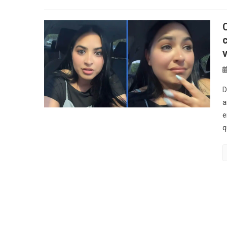
D
a
e
q