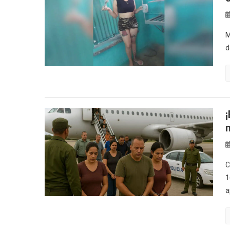
M
d
C
1
a