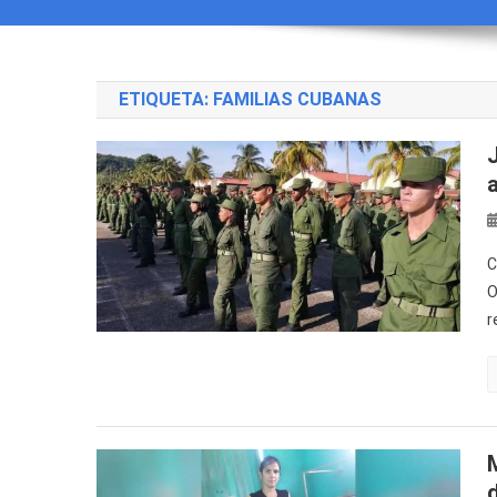
ETIQUETA:
FAMILIAS CUBANAS
C
O
r