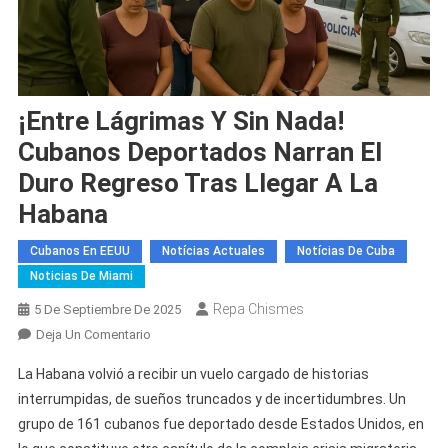
¡Entre Lágrimas Y Sin Nada!
Cubanos Deportados Narran El
Duro Regreso Tras Llegar A La
Habana
Cubanos En EEUU
Notícias Actuales
Notícias De Cuba
Noticias De Miami
Repa Chismes
5 De Septiembre De 2025
En
Deja Un Comentario
¡Entre
La Habana volvió a recibir un vuelo cargado de historias
Lágrimas
interrumpidas, de sueños truncados y de incertidumbres. Un
Y
grupo de 161 cubanos fue deportado desde Estados Unidos, en
Sin