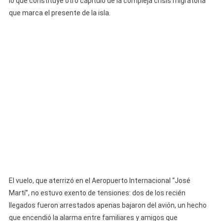
lo que constituye otro capítulo de la compleja crisis migratoria
Nada!
Cubanos
que marca el presente de la isla.
Deportados
Narran
El
Duro
Regreso
Tras
Llegar
A
La
Habana
El vuelo, que aterrizó en el Aeropuerto Internacional “José
Martí”, no estuvo exento de tensiones: dos de los recién
llegados fueron arrestados apenas bajaron del avión, un hecho
que encendió la alarma entre familiares y amigos que