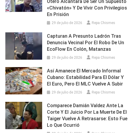
Otero Alcántara De Ser Un Supuesto
«chivatón» Y De Vivir Con Privilegios
En Prisión
29 de julio de 2026
Repa Chismes
Capturan A Presunto Ladrón Tras
Denuncia Vecinal Por El Robo De Un
EcoFlow En Colón, Matanzas
29 de julio de 2026
Repa Chismes
Así Amanece El Mercado Informal
Cubano: Estabilidad Para El Dólar Y
El Euro, Pero El MLC Vuelve A Subir
29 de julio de 2026
Repa Chismes
Comparece Damián Valdez Ante La
Corte Y El Juicio Por La Muerte De El
Taiger Vuelve A Retrasarse: Esto Fue
Lo Que Ocurrió