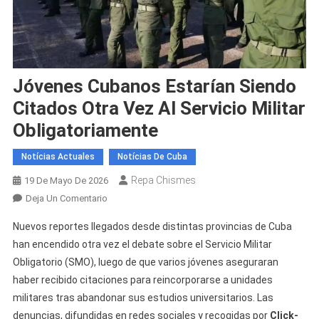
Jóvenes Cubanos Estarían Siendo
Citados Otra Vez Al Servicio Militar
Obligatoriamente
Notícias Actuales
Notícias De Cuba
Repa Chismes
19 De Mayo De 2026
En
Deja Un Comentario
Jóvenes
Nuevos reportes llegados desde distintas provincias de Cuba
Cubanos
han encendido otra vez el debate sobre el Servicio Militar
Estarían
Obligatorio (SMO), luego de que varios jóvenes aseguraran
Siendo
haber recibido citaciones para reincorporarse a unidades
Citados
Otra
militares tras abandonar sus estudios universitarios. Las
Vez
denuncias, difundidas en redes sociales y recogidas por
Click-