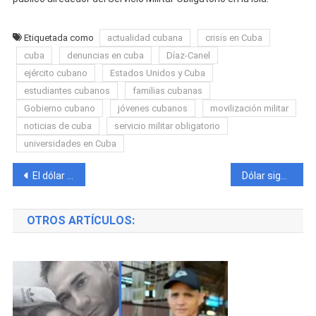
Etiquetada como
actualidad cubana
crisis en Cuba
cuba
denuncias en cuba
Díaz-Canel
ejército cubano
Estados Unidos y Cuba
estudiantes cubanos
familias cubanas
Gobierno cubano
jóvenes cubanos
movilización militar
noticias de cuba
servicio militar obligatorio
universidades en Cuba
Navegación
El dólar vuelve a dispararse en Cuba y presiona aún más el bolsillo de las familias
Dólar sigue subiendo y vuelve a romper récord de precio hoy en el mercado informal cubano
de
OTROS ARTÍCULOS:
entradas