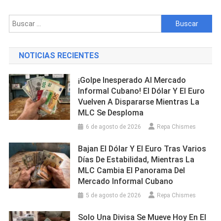
Incendio
En
Buscar:
Vivienda
De
Las
NOTICIAS RECIENTES
Tunas
Y
¡Golpe Inesperado Al Mercado
Deja
Informal Cubano! El Dólar Y El Euro
Dos
Vuelven A Dispararse Mientras La
Personas
MLC Se Desploma
Hospitalizadas
6 de agosto de 2026
Repa Chismes
Bajan El Dólar Y El Euro Tras Varios
Días De Estabilidad, Mientras La
MLC Cambia El Panorama Del
Mercado Informal Cubano
5 de agosto de 2026
Repa Chismes
Solo Una Divisa Se Mueve Hoy En El