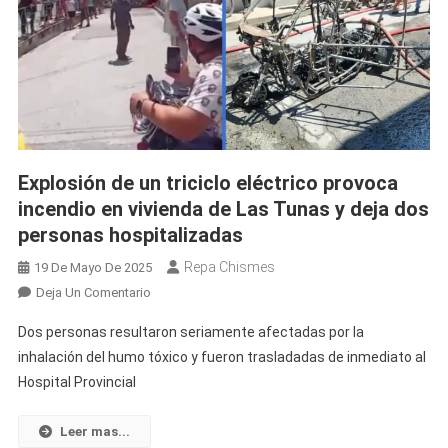
Explosión de un triciclo eléctrico provoca
incendio en vivienda de Las Tunas y deja dos
personas hospitalizadas
Repa Chismes
19 De Mayo De 2025
En
Deja Un Comentario
Explosión
Dos personas resultaron seriamente afectadas por la
De
inhalación del humo tóxico y fueron trasladadas de inmediato al
Un
Hospital Provincial
Triciclo
Eléctrico
Provoca
Leer mas...