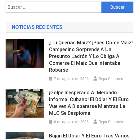
De
Buscar:
Animales
Tras
Descubrirse
NOTICIAS RECIENTES
Cementerio
Clandestino
¿Tú Querías Maíz? ¡Pues Come Maíz!
En
Campesino Sorprende A Un
Su
Presunto Ladrón Y Lo Obliga A
Casa
Comerse El Maíz Que Intentaba
Robarse
7 de agosto de 2026
Repa Chismes
¡Golpe Inesperado Al Mercado
Informal Cubano! El Dólar Y El Euro
Vuelven A Dispararse Mientras La
MLC Se Desploma
6 de agosto de 2026
Repa Chismes
Bajan El Dólar Y El Euro Tras Varios