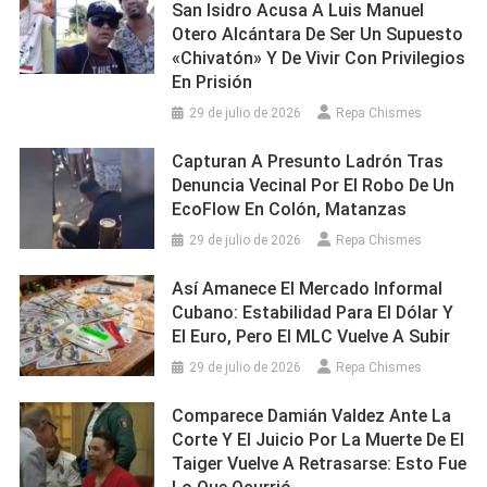
San Isidro Acusa A Luis Manuel
Otero Alcántara De Ser Un Supuesto
«chivatón» Y De Vivir Con Privilegios
En Prisión
29 de julio de 2026
Repa Chismes
Capturan A Presunto Ladrón Tras
Denuncia Vecinal Por El Robo De Un
EcoFlow En Colón, Matanzas
29 de julio de 2026
Repa Chismes
Así Amanece El Mercado Informal
Cubano: Estabilidad Para El Dólar Y
El Euro, Pero El MLC Vuelve A Subir
29 de julio de 2026
Repa Chismes
Comparece Damián Valdez Ante La
Corte Y El Juicio Por La Muerte De El
Taiger Vuelve A Retrasarse: Esto Fue