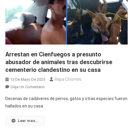
Arrestan en Cienfuegos a presunto
abusador de animales tras descubrirse
cementerio clandestino en su casa
Repa Chismes
13 De Mayo De 2025
En
Deja Un Comentario
Arrestan
Decenas de cadáveres de perros, gatos y otras especies fueron
En
hallados en su casa.
Cienfuegos
A
Leer mas...
Presunto
Abusador