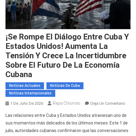
¡Se Rompe El Diálogo Entre Cuba Y
Estados Unidos! Aumenta La
Tensión Y Crece La Incertidumbre
Sobre El Futuro De La Economía
Cubana
Notícias Actuales
Notícias De Cuba
Notícias Internacionales
Repa Chismes
En
1 De Julio De 2026
Deja Un Comentario
¡Se
Las relaciones entre Cuba y Estados Unidos atraviesan uno de
Romp
sus momentos más delicados de los últimos meses. Este 1 de
El
julio, autoridades cubanas confirmaron que las conversaciones
Diálo