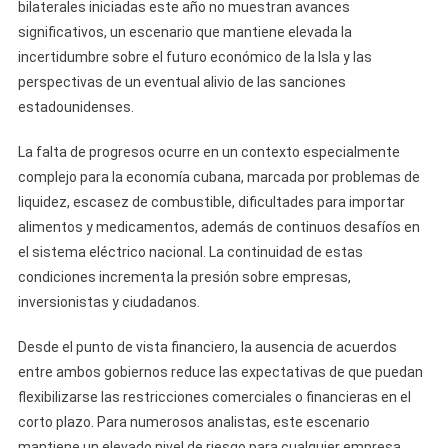
bilaterales iniciadas este año no muestran avances
Entre
Cuba
significativos, un escenario que mantiene elevada la
Y
incertidumbre sobre el futuro económico de la Isla y las
Estad
perspectivas de un eventual alivio de las sanciones
Unido
estadounidenses.
Aume
La
La falta de progresos ocurre en un contexto especialmente
Tensi
complejo para la economía cubana, marcada por problemas de
Y
liquidez, escasez de combustible, dificultades para importar
Crece
alimentos y medicamentos, además de continuos desafíos en
La
el sistema eléctrico nacional. La continuidad de estas
Incer
condiciones incrementa la presión sobre empresas,
Sobre
inversionistas y ciudadanos.
El
Futur
Desde el punto de vista financiero, la ausencia de acuerdos
De
entre ambos gobiernos reduce las expectativas de que puedan
La
flexibilizarse las restricciones comerciales o financieras en el
Econ
Cuba
corto plazo. Para numerosos analistas, este escenario
mantiene un elevado nivel de riesgo para cualquier empresa