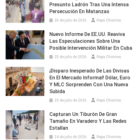
Presunto Ladrón Tras Una Intensa
Persecución En Matanzas
26 de julio de 2026
Repa Chismes
Nuevo Informe De EE.UU. Reaviva
Las Especulaciones Sobre Una
Posible Intervención Militar En Cuba
25 de julio de 2026
Repa Chismes
¡Disparo Inesperado De Las Divisas
En El Mercado Informal! Dólar, Euro
Y MLC Sorprenden Con Una Nueva
Subida
25 de julio de 2026
Repa Chismes
Capturan Un Tiburón De Gran
Tamaño En Varadero Y Las Redes
Estallan
24 de julio de 2026
Repa Chismes