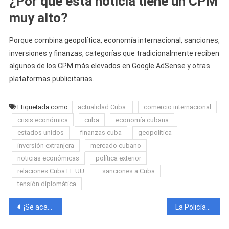
¿Por qué esta noticia tiene un CPM
muy alto?
Porque combina geopolítica, economía internacional, sanciones,
inversiones y finanzas, categorías que tradicionalmente reciben
algunos de los CPM más elevados en Google AdSense y otras
plataformas publicitarias.
Etiquetada como
actualidad Cuba.
comercio internacional
crisis económica
cuba
economía cubana
estados unidos
finanzas cuba
geopolítica
inversión extranjera
mercado cubano
noticias económicas
política exterior
relaciones Cuba EE.UU.
sanciones a Cuba
tensión diplomática
Navegación
¡Se acabó la bajada! Las divisas vuelven a subir hoy en el mercado informal cubano
La Policía cita a Anna Bensi tras su enfrentamiento con Gerardo Hernández
de