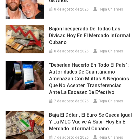
68 Años
8 de agosto de 2026
Repa Chismes
Bajón Inesperado De Todas Las
Divisas Hoy En El Mercado Informal
Cubano
8 de agosto de 2026
Repa Chismes
“Deberían Hacerlo En Todo El País”:
Autoridades De Guantánamo
Amenazan Con Multas A Negocios
Que No Acepten Transferencias
Ante La Escasez De Efectivo
7 de agosto de 2026
Repa Chismes
Baja El Dólar , El Euro Se Queda Igual
Y La MLC Vuelve A Subir Hoy En El
Mercado Informal Cubano
7 de agosto de 2026
Repa Chismes