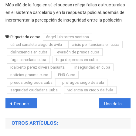
Más allá de la fuga en sí, el suceso refleja fallas estructurales
en el sistema carcelario y en la respuesta policial, además de
incrementar la percepción de inseguridad entre la población.
Etiquetada como
ángel luis torres santana
cárcel canaleta ciego de ávila
crisis penitenciaria en cuba
delincuencia en cuba
evasión de presos cuba
fuga carcelaria cuba
fuga de presos en cuba
idalberto pérez olivera basurita
inseguridad en cuba
noticias granma cuba
PNR Cuba
presos peligrosos cuba
prófugos ciego de ávila
seguridad ciudadana Cuba
violencia en ciego de ávila
Navegación
Denuncian presunto abuso policial en Las Tunas: joven terminó hospitalizado tras arresto violento
Uno de los presos fugados de la prisión de Canaleta en Ciego de Ávila fue captado por cámaras en Campechuela, Granma
de
OTROS ARTÍCULOS:
entradas