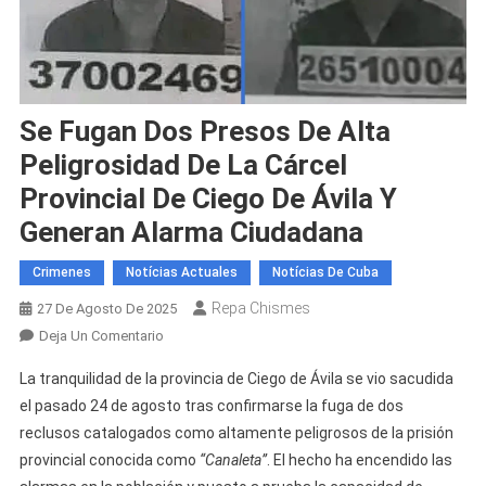
Se Fugan Dos Presos De Alta
Peligrosidad De La Cárcel
Provincial De Ciego De Ávila Y
Generan Alarma Ciudadana
Crimenes
Notícias Actuales
Notícias De Cuba
Repa Chismes
27 De Agosto De 2025
En
Deja Un Comentario
Se
La tranquilidad de la provincia de Ciego de Ávila se vio sacudida
Fugan
el pasado 24 de agosto tras confirmarse la fuga de dos
Dos
reclusos catalogados como altamente peligrosos de la prisión
Presos
provincial conocida como
De
“Canaleta”
. El hecho ha encendido las
Alta