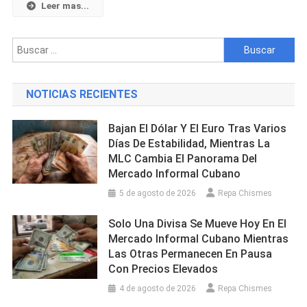
Peligrosidad
Leer mas...
De
La
Buscar:
Cárcel
Provincial
De
NOTICIAS RECIENTES
Ciego
De
Bajan El Dólar Y El Euro Tras Varios
Ávila
Días De Estabilidad, Mientras La
Y
MLC Cambia El Panorama Del
Generan
Mercado Informal Cubano
Alarma
Ciudadana
5 de agosto de 2026
Repa Chismes
Solo Una Divisa Se Mueve Hoy En El
Mercado Informal Cubano Mientras
Las Otras Permanecen En Pausa
Con Precios Elevados
4 de agosto de 2026
Repa Chismes