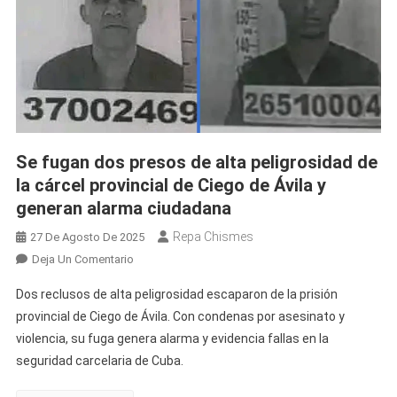
Se fugan dos presos de alta peligrosidad de
la cárcel provincial de Ciego de Ávila y
generan alarma ciudadana
Repa Chismes
27 De Agosto De 2025
En
Deja Un Comentario
Se
Dos reclusos de alta peligrosidad escaparon de la prisión
Fugan
provincial de Ciego de Ávila. Con condenas por asesinato y
Dos
violencia, su fuga genera alarma y evidencia fallas en la
Presos
seguridad carcelaria de Cuba.
De
Alta