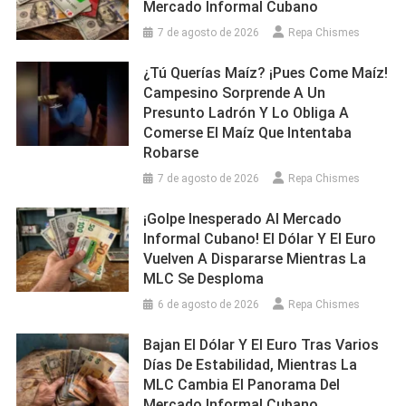
Mercado Informal Cubano
7 de agosto de 2026
Repa Chismes
¿Tú Querías Maíz? ¡Pues Come Maíz!
Campesino Sorprende A Un
Presunto Ladrón Y Lo Obliga A
Comerse El Maíz Que Intentaba
Robarse
7 de agosto de 2026
Repa Chismes
¡Golpe Inesperado Al Mercado
Informal Cubano! El Dólar Y El Euro
Vuelven A Dispararse Mientras La
MLC Se Desploma
6 de agosto de 2026
Repa Chismes
Bajan El Dólar Y El Euro Tras Varios
Días De Estabilidad, Mientras La
MLC Cambia El Panorama Del
Mercado Informal Cubano