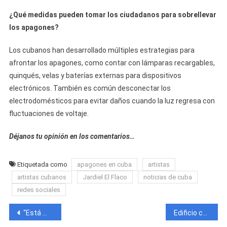
¿Qué medidas pueden tomar los ciudadanos para sobrellevar
los apagones?
Los cubanos han desarrollado múltiples estrategias para
afrontar los apagones, como contar con lámparas recargables,
quinqués, velas y baterías externas para dispositivos
electrónicos. También es común desconectar los
electrodomésticos para evitar daños cuando la luz regresa con
fluctuaciones de voltaje.
Déjanos tu opinión en los comentarios…
Etiquetada como
apagones en cuba
artistas
artistas cubanos
Jardiel El Flaco
noticias de cuba
redes sociales
Navegación
“Está más lindo que Ultrack”: Así reaccionan las redes ante el supuesto nuevo novio de Amanda Sanz
Edificio colapsa en La Habana en medio de apagón nacional