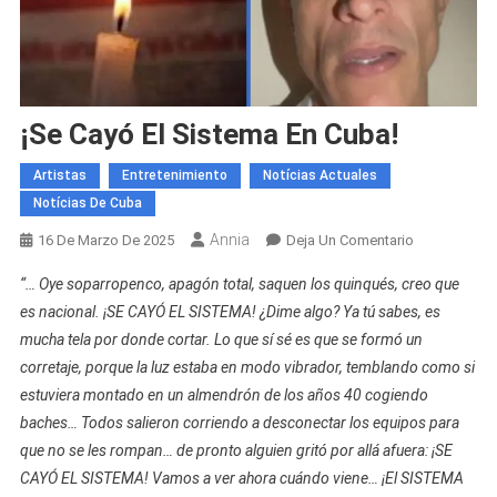
¡Se Cayó El Sistema En Cuba!
Artistas
Entretenimiento
Notícias Actuales
Notícias De Cuba
Annia
En
16 De Marzo De 2025
Deja Un Comentario
¡Se
“… Oye soparropenco, apagón total, saquen los quinqués, creo que
Cayó
es nacional. ¡SE CAYÓ EL SISTEMA! ¿Dime algo? Ya tú sabes, es
El
mucha tela por donde cortar. Lo que sí sé es que se formó un
Sistema
corretaje, porque la luz estaba en modo vibrador, temblando como si
En
Cuba!
estuviera montado en un almendrón de los años 40 cogiendo
baches… Todos salieron corriendo a desconectar los equipos para
que no se les rompan… de pronto alguien gritó por allá afuera: ¡SE
CAYÓ EL SISTEMA! Vamos a ver ahora cuándo viene… ¡El SISTEMA