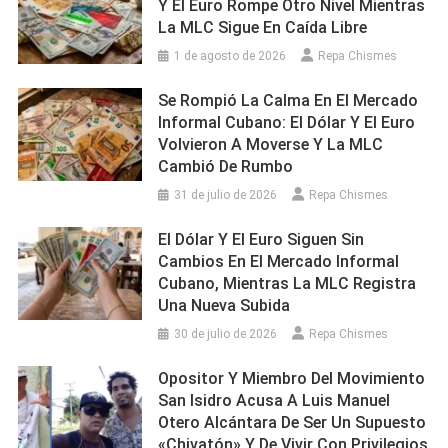
Y El Euro Rompe Otro Nivel Mientras
La MLC Sigue En Caída Libre
1 de agosto de 2026
Repa Chismes
Se Rompió La Calma En El Mercado
Informal Cubano: El Dólar Y El Euro
Volvieron A Moverse Y La MLC
Cambió De Rumbo
31 de julio de 2026
Repa Chismes
El Dólar Y El Euro Siguen Sin
Cambios En El Mercado Informal
Cubano, Mientras La MLC Registra
Una Nueva Subida
30 de julio de 2026
Repa Chismes
Opositor Y Miembro Del Movimiento
San Isidro Acusa A Luis Manuel
Otero Alcántara De Ser Un Supuesto
«chivatón» Y De Vivir Con Privilegios