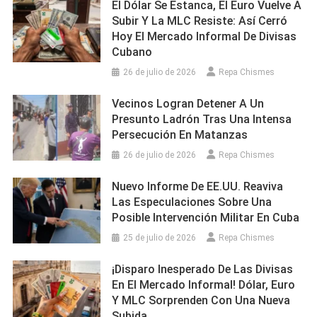
El Dólar Se Estanca, El Euro Vuelve A
Subir Y La MLC Resiste: Así Cerró
Hoy El Mercado Informal De Divisas
Cubano
26 de julio de 2026
Repa Chismes
Vecinos Logran Detener A Un
Presunto Ladrón Tras Una Intensa
Persecución En Matanzas
26 de julio de 2026
Repa Chismes
Nuevo Informe De EE.UU. Reaviva
Las Especulaciones Sobre Una
Posible Intervención Militar En Cuba
25 de julio de 2026
Repa Chismes
¡Disparo Inesperado De Las Divisas
En El Mercado Informal! Dólar, Euro
Y MLC Sorprenden Con Una Nueva
Subida