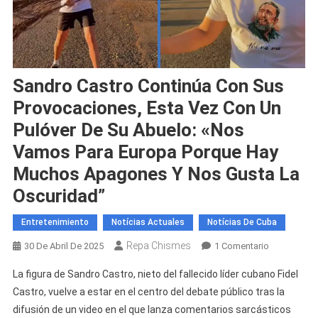
Sandro Castro Continúa Con Sus
Provocaciones, Esta Vez Con Un
Pulóver De Su Abuelo: «Nos
Vamos Para Europa Porque Hay
Muchos Apagones Y Nos Gusta La
Oscuridad”
Entretenimiento
Notícias Actuales
Notícias De Cuba
Repa Chismes
En
30 De Abril De 2025
1 Comentario
Sandro
La figura de Sandro Castro, nieto del fallecido líder cubano Fidel
Castro
Castro, vuelve a estar en el centro del debate público tras la
Continúa
difusión de un video en el que lanza comentarios sarcásticos
Con