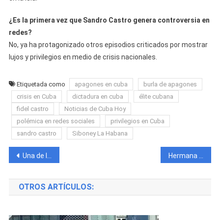
¿Es la primera vez que Sandro Castro genera controversia en
redes?
No, ya ha protagonizado otros episodios criticados por mostrar
lujos y privilegios en medio de crisis nacionales.
Etiquetada como
apagones en cuba
burla de apagones
crisis en Cuba
dictadura en cuba
élite cubana
fidel castro
Noticias de Cuba Hoy
polémica en redes sociales
privilegios en Cuba
sandro castro
Siboney La Habana
Navegación
Una de las novias de Chocolate MC rompe el silencio tras su arresto: “Yo no te voy a dejar solo”
Hermana de Chocolate MC responde a las críticas por guardar silencio tras su arresto: “Yo tengo que seguir haciendo dólares”
de
OTROS ARTÍCULOS:
entradas