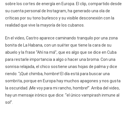
sobre los cortes de energía en Europa. El clip, compartido desde
Sus
Provocacion
su cuenta personal de Instagram, ha generado una ola de
Esta
críticas por su tono burlesco y su visible desconexión con la
Vez
realidad que vive la mayoría de los cubanos.
Con
Un
En el video, Castro aparece caminando tranquilo por una zona
Pulóver
bonita de La Habana, con un suéter que tiene la cara de su
De
abuelo y la frase “Ahí na má”, que es algo que se dice en Cuba
Su
para restarle importancia a algo o hacer una broma. Con una
Abuelo:
sonrisa relajada, el chico sostiene unas hojas de palma y dice
«Nos
riendo: “¡Qué chimba, hombre! El día está para buscar una
Vamos
sombrita, porque en Europa hay muchos apagones y nos gusta
Para
la oscuridad. ¡Me voy para mi rancho, hombre!”. Arriba del video,
Europa
hay un mensaje irónico que dice: “el único vampirash inmune al
Porque
sol”.
Hay
Muchos
Apagones
Y