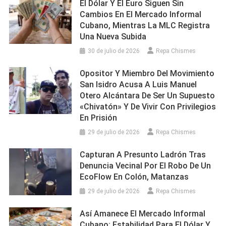
El Dólar Y El Euro Siguen Sin
Cambios En El Mercado Informal
Cubano, Mientras La MLC Registra
Una Nueva Subida
30 de julio de 2026
Repa Chismes
Opositor Y Miembro Del Movimiento
San Isidro Acusa A Luis Manuel
Otero Alcántara De Ser Un Supuesto
«chivatón» Y De Vivir Con Privilegios
En Prisión
29 de julio de 2026
Repa Chismes
Capturan A Presunto Ladrón Tras
Denuncia Vecinal Por El Robo De Un
EcoFlow En Colón, Matanzas
29 de julio de 2026
Repa Chismes
Así Amanece El Mercado Informal
Cubano: Estabilidad Para El Dólar Y