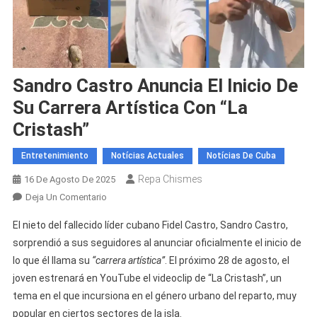
Sandro Castro Anuncia El Inicio De
Su Carrera Artística Con “La
Cristash”
Entretenimiento
Notícias Actuales
Notícias De Cuba
Repa Chismes
16 De Agosto De 2025
En
Deja Un Comentario
Sandro
El nieto del fallecido líder cubano Fidel Castro, Sandro Castro,
Castro
sorprendió a sus seguidores al anunciar oficialmente el inicio de
Anuncia
lo que él llama su
“carrera artística”
. El próximo 28 de agosto, el
El
joven estrenará en YouTube el videoclip de “La Cristash”, un
Inicio
De
tema en el que incursiona en el género urbano del reparto, muy
Su
popular en ciertos sectores de la isla.