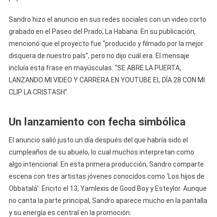
Carrera
Artística
Sandro hizo el anuncio en sus redes sociales con un video corto
Con
grabado en el Paseo del Prado, La Habana. En su publicación,
“La
mencionó que el proyecto fue “producido y filmado por la mejor
Cristash”
disquera de nuestro país”, pero no dijo cuál era. El mensaje
incluía esta frase en mayúsculas: “SE ABRE LA PUERTA,
LANZANDO MI VIDEO Y CARRERA EN YOUTUBE EL DÍA 28 CON MI
CLIP LA CRISTASH”.
Un lanzamiento con fecha simbólica
El anuncio salió justo un día después del que habría sido el
cumpleaños de su abuelo, lo cual muchos interpretan como
algo intencional. En esta primera producción, Sandro comparte
escena con tres artistas jóvenes conocidos como ‘Los hijos de
Obbatalá’: Ericito el 13, Yamlexis de Good Boy y Esteylor. Aunque
no canta la parte principal, Sandro aparece mucho en la pantalla
y su energía es central en la promoción.