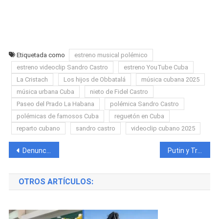
Etiquetada como
estreno musical polémico
estreno videoclip Sandro Castro
estreno YouTube Cuba
La Cristach
Los hijos de Obbatalá
música cubana 2025
música urbana Cuba
nieto de Fidel Castro
Paseo del Prado La Habana
polémica Sandro Castro
polémicas de famosos Cuba
reguetón en Cuba
reparto cubano
sandro castro
videoclip cubano 2025
Navegación
Denuncian nuevo feminicidio en Cuba: fue hallada en el baño y el sospechoso se entrega horas después
Putin y Trump se reúnen en Alaska en una cumbre tensa y simbólica
de
OTROS ARTÍCULOS:
entradas