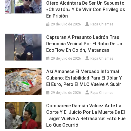
Otero Alcántara De Ser Un Supuesto
«chivatón» Y De Vivir Con Privilegios
En Prisión
29 de julio de 2026
Repa Chismes
Capturan A Presunto Ladrón Tras
Denuncia Vecinal Por El Robo De Un
EcoFlow En Colón, Matanzas
29 de julio de 2026
Repa Chismes
Así Amanece El Mercado Informal
Cubano: Estabilidad Para El Dólar Y
El Euro, Pero El MLC Vuelve A Subir
29 de julio de 2026
Repa Chismes
Comparece Damián Valdez Ante La
Corte Y El Juicio Por La Muerte De El
Taiger Vuelve A Retrasarse: Esto Fue
Lo Que Ocurrió