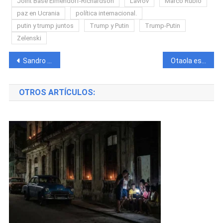
Joint Base Elmendorf-Richardson
Lavrov
Marco Rubio
paz en Ucrania
política internacional.
putin y trump juntos
Trump y Putin
Trump-Putin
Zelenski
Navegación
Sandro Castro anuncia el inicio de su carrera artística con “La Cristash”
Otaola está buscando novia: «Quiero una jeva bonita y elegante, como la del periodista Yusnaby»
de
OTROS ARTÍCULOS:
entradas