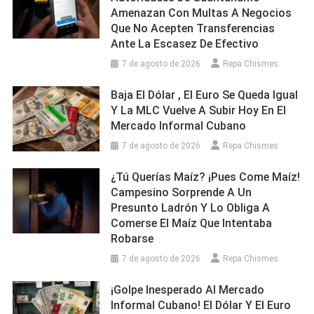
Amenazan Con Multas A Negocios
Que No Acepten Transferencias
Ante La Escasez De Efectivo
7 de agosto de 2026
Repa Chismes
Baja El Dólar , El Euro Se Queda Igual
Y La MLC Vuelve A Subir Hoy En El
Mercado Informal Cubano
7 de agosto de 2026
Repa Chismes
¿Tú Querías Maíz? ¡Pues Come Maíz!
Campesino Sorprende A Un
Presunto Ladrón Y Lo Obliga A
Comerse El Maíz Que Intentaba
Robarse
7 de agosto de 2026
Repa Chismes
¡Golpe Inesperado Al Mercado
Informal Cubano! El Dólar Y El Euro