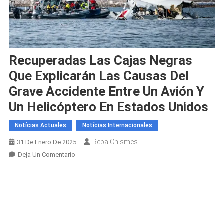
Recuperadas Las Cajas Negras
Que Explicarán Las Causas Del
Grave Accidente Entre Un Avión Y
Un Helicóptero En Estados Unidos
Notícias Actuales
Notícias Internacionales
Repa Chismes
31 De Enero De 2025
En
Deja Un Comentario
Recuperadas
Las
Cajas
Negras
Que
Explicarán