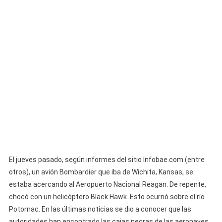
Las
Causas
Del
Grave
Accidente
Entre
Un
Avión
Y
Un
Helicóptero
En
Estados
Unidos
El jueves pasado, según informes del sitio Infobae.com (entre
otros), un avión Bombardier que iba de Wichita, Kansas, se
estaba acercando al Aeropuerto Nacional Reagan. De repente,
chocó con un helicóptero Black Hawk. Esto ocurrió sobre el río
Potomac. En las últimas noticias se dio a conocer que las
autoridades han encontrado las cajas negras de las aeronaves.