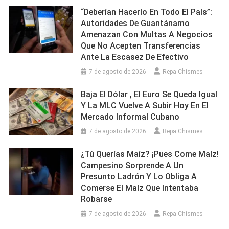
“Deberían Hacerlo En Todo El País”:
Autoridades De Guantánamo
Amenazan Con Multas A Negocios
Que No Acepten Transferencias
Ante La Escasez De Efectivo
7 de agosto de 2026
Repa Chismes
Baja El Dólar , El Euro Se Queda Igual
Y La MLC Vuelve A Subir Hoy En El
Mercado Informal Cubano
7 de agosto de 2026
Repa Chismes
¿Tú Querías Maíz? ¡Pues Come Maíz!
Campesino Sorprende A Un
Presunto Ladrón Y Lo Obliga A
Comerse El Maíz Que Intentaba
Robarse
7 de agosto de 2026
Repa Chismes