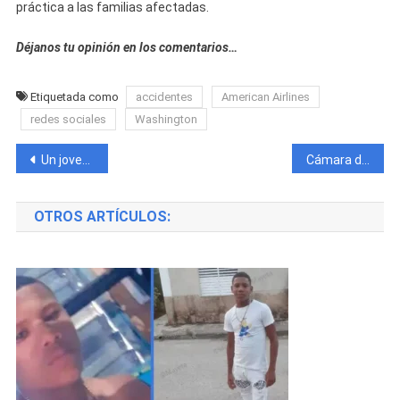
práctica a las familias afectadas.
Déjanos tu opinión en los comentarios…
Etiquetada como
accidentes
American Airlines
redes sociales
Washington
Navegación
Un joven cubano perdió la vida tratando de ayudar a un anciano de un grupo de atacantes.
Cámara de seguridad en La Habana graba a un ladrón en pleno robo
de
OTROS ARTÍCULOS:
entradas