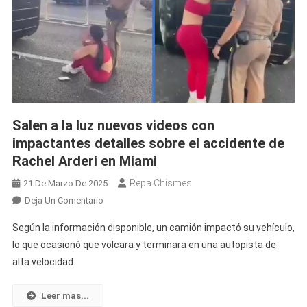
Salen a la luz nuevos videos con
impactantes detalles sobre el accidente de
Rachel Arderi en Miami
Repa Chismes
21 De Marzo De 2025
En
Deja Un Comentario
Salen
Según la información disponible, un camión impactó su vehículo,
A
lo que ocasionó que volcara y terminara en una autopista de
La
alta velocidad.
Luz
Nuevos
Videos
Leer mas...