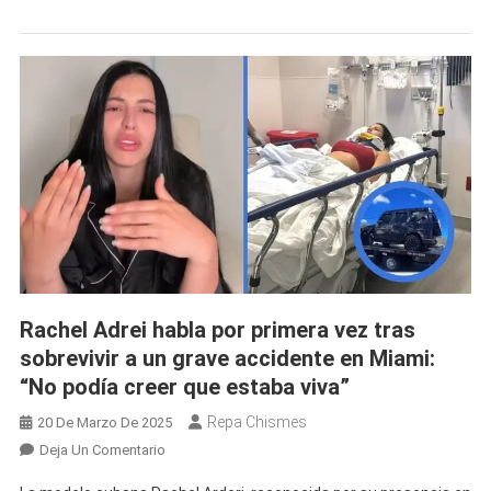
Con
Impactantes
Detalles
Sobre
El
Accidente
De
Rachel
Arderi
En
Miami
Rachel Adrei habla por primera vez tras
sobrevivir a un grave accidente en Miami:
“No podía creer que estaba viva”
Repa Chismes
20 De Marzo De 2025
En
Deja Un Comentario
Rachel