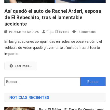
Así quedó el auto de Rachel Arderi, esposa
de El Bebeshito, tras el lamentable
accidente
Repa Chismes
En
19 De Marzo De 2025
1 Comentario
Así
En las grabaciones compartidas en redes, se observa cómo el
Quedó
vehículo de Arderi quedó gravemente afectado tras el fuerte
El
impacto.
Auto
De
Rachel
Leer mas...
Arderi,
Esposa
Buscar:
De
El
Bebeshito
NOTICIAS RECIENTES
Tras
El
Baja El Dólar , El Euro Se Queda Igual