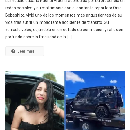
La modelo cubana Rachel Arderi, reconocida por su presencia en
Adrei
redes sociales y su matrimonio con el cantante repartero Oniel
Habla
Bebeshito, vivió uno de los momentos más angustiantes de su
Por
vida tras sufrir un impactante accidente de tránsito. Su
Primera
Vez
vehículo volcó, dejándola en un estado de conmoción y reflexión
Tras
profunda sobre la fragilidad de la […]
Sobrevivir
A
Leer mas...
Un
Grave
Accidente
En
Miami:
“No
Podía
Creer
Que
Estaba
Viva”