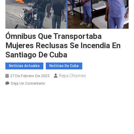
Ómnibus Que Transportaba
Mujeres Reclusas Se Incendia En
Santiago De Cuba
Notícias Actuales
Notícias De Cuba
Repa Chismes
27 De Febrero De 2025
En
Deja Un Comentario
Ómnibus
Que
Transportaba
Mujeres
Reclusas
Se
Incendia