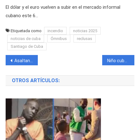
El dólar y el euro vuelven a subir en el mercado informal
cubano este 6…
Etiquetada como
incendio
noticias 2025
noticias de cuba
Ómnibus
reclusas
Santiago de Cuba
Navegación
Asaltan a un niño y le roban la mochila cuando iba para su escuela en La Habana
Niño cubano es captado jugando con cables de los postes de electricidad
de
OTROS ARTÍCULOS:
entradas