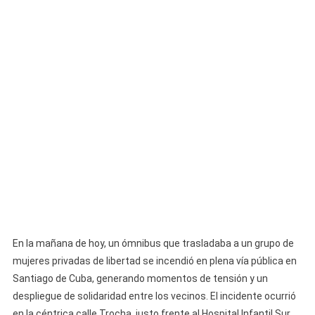
En
Santiago
De
Cuba
En la mañana de hoy, un ómnibus que trasladaba a un grupo de
mujeres privadas de libertad se incendió en plena vía pública en
Santiago de Cuba, generando momentos de tensión y un
despliegue de solidaridad entre los vecinos. El incidente ocurrió
en la céntrica calle Trocha, justo frente al Hospital Infantil Sur