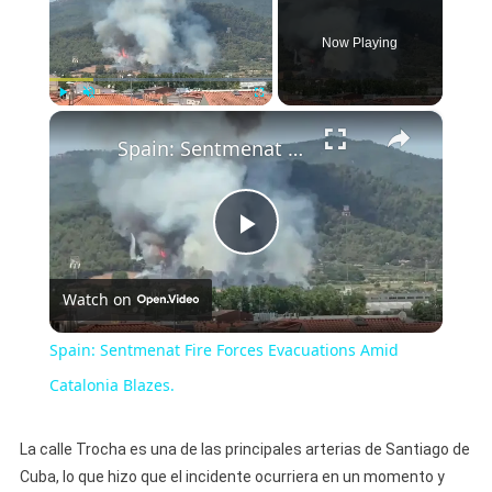
Now Playing
×
Play
Unmute
Fullscreen
Spain: Sentmenat Fire Forces Evacuations Amid Catalonia Blazes.
Play
Watch on
Video
Spain: Sentmenat Fire Forces Evacuations Amid
Catalonia Blazes.
La calle Trocha es una de las principales arterias de Santiago de
Cuba, lo que hizo que el incidente ocurriera en un momento y