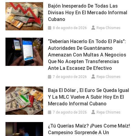
Bajón Inesperado De Todas Las
Divisas Hoy En El Mercado Informal
Cubano
8 de agosto de 2026
Repa Chismes
“Deberían Hacerlo En Todo El País”:
Autoridades De Guantánamo
Amenazan Con Multas A Negocios
Que No Acepten Transferencias
Ante La Escasez De Efectivo
7 de agosto de 2026
Repa Chismes
Baja El Dólar , El Euro Se Queda Igual
Y La MLC Vuelve A Subir Hoy En El
Mercado Informal Cubano
7 de agosto de 2026
Repa Chismes
¿Tú Querías Maíz? ¡Pues Come Maíz!
Campesino Sorprende A Un