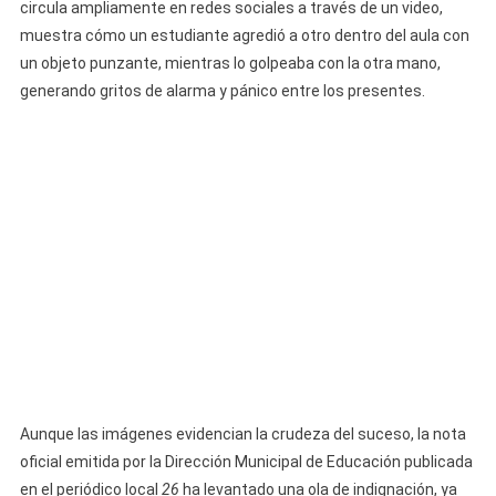
circula ampliamente en redes sociales a través de un video,
Indignación
En
muestra cómo un estudiante agredió a otro dentro del aula con
Cuba
un objeto punzante, mientras lo golpeaba con la otra mano,
Por
generando gritos de alarma y pánico entre los presentes.
Comunicado
Oficial
Que
Resta
Gravedad
A
La
Agresión
En
Escuela
Secundaria
De
Las
Aunque las imágenes evidencian la crudeza del suceso, la nota
Tunas
oficial emitida por la Dirección Municipal de Educación publicada
en el periódico local
26
ha levantado una ola de indignación, ya