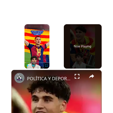
×
Now Playing
×
Play
Unmute
Fullscreen
POLÍTICA Y DEPORTE SOLO CUANDO INTERESA