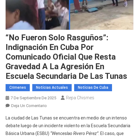
“No Fueron Solo Rasguños”:
Indignación En Cuba Por
Comunicado Oficial Que Resta
Gravedad A La Agresión En
Escuela Secundaria De Las Tunas
Crimenes
Notícias Actuales
Notícias De Cuba
Repa Chismes
7 De Septiembre De 2025
En
Deja Un Comentario
“No
La ciudad de Las Tunas se encuentra en medio de un intenso
Fueron
debate luego de un incidente violento en la Escuela Secundaria
Solo
Básica Urbana (ESBU)
“Wenceslao Rivero Pérez”
. El caso, que
Rasguños”: