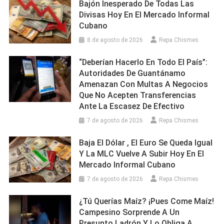
Bajón Inesperado De Todas Las
Divisas Hoy En El Mercado Informal
Cubano
8 de agosto de 2026
Repa Chismes
“Deberían Hacerlo En Todo El País”:
Autoridades De Guantánamo
Amenazan Con Multas A Negocios
Que No Acepten Transferencias
Ante La Escasez De Efectivo
7 de agosto de 2026
Repa Chismes
Baja El Dólar , El Euro Se Queda Igual
Y La MLC Vuelve A Subir Hoy En El
Mercado Informal Cubano
7 de agosto de 2026
Repa Chismes
¿Tú Querías Maíz? ¡Pues Come Maíz!
Campesino Sorprende A Un
Presunto Ladrón Y Lo Obliga A