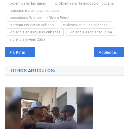
polémica en las tunas
problemas en la educación cubana
reacción redes sociales cuba
secundaria Wenceslao Rivero Pérez
sistema educativo cubano
violencia en aulas cubanas
violencia en escuelas cubanas
violencia escolar en Cuba
violencia juvenil Cuba
Navegación
L Kimii sorprende al besar a Samantha Hernández en pleno concierto en el Watsco Center
Adolescente pierde la vida tras impacto de un auto a una moto en Artemisa
de
OTROS ARTÍCULOS:
entradas