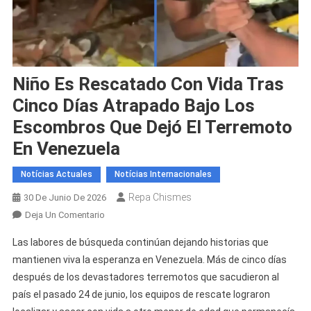
Niño Es Rescatado Con Vida Tras
Cinco Días Atrapado Bajo Los
Escombros Que Dejó El Terremoto
En Venezuela
Notícias Actuales
Notícias Internacionales
Repa Chismes
30 De Junio De 2026
En
Deja Un Comentario
Niño
Las labores de búsqueda continúan dejando historias que
Es
mantienen viva la esperanza en Venezuela. Más de cinco días
Rescatado
después de los devastadores terremotos que sacudieron al
Con
país el pasado 24 de junio, los equipos de rescate lograron
Vida
Tras