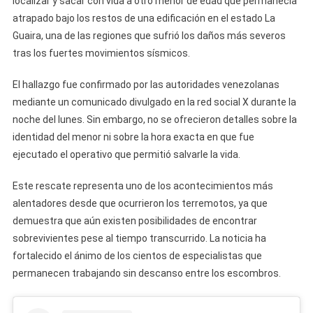
localizar y sacar con vida a otro menor de edad que permanecía
Cinco
atrapado bajo los restos de una edificación en el estado La
Días
Guaira, una de las regiones que sufrió los daños más severos
Atrapado
tras los fuertes movimientos sísmicos.
Bajo
Los
El hallazgo fue confirmado por las autoridades venezolanas
Escombros
mediante un comunicado divulgado en la red social X durante la
Que
noche del lunes. Sin embargo, no se ofrecieron detalles sobre la
Dejó
identidad del menor ni sobre la hora exacta en que fue
El
ejecutado el operativo que permitió salvarle la vida.
Terremoto
En
Este rescate representa uno de los acontecimientos más
Venezuela
alentadores desde que ocurrieron los terremotos, ya que
demuestra que aún existen posibilidades de encontrar
sobrevivientes pese al tiempo transcurrido. La noticia ha
fortalecido el ánimo de los cientos de especialistas que
permanecen trabajando sin descanso entre los escombros.