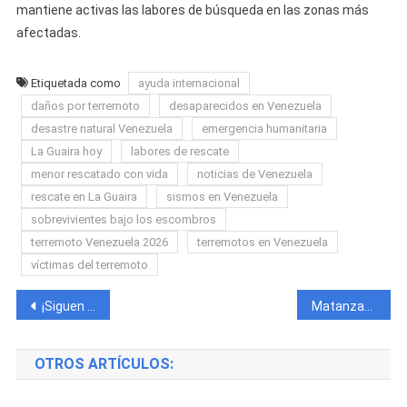
mantiene activas las labores de búsqueda en las zonas más
afectadas.
Etiquetada como
ayuda internacional
daños por terremoto
desaparecidos en Venezuela
desastre natural Venezuela
emergencia humanitaria
La Guaira hoy
labores de rescate
menor rescatado con vida
noticias de Venezuela
rescate en La Guaira
sismos en Venezuela
sobrevivientes bajo los escombros
terremoto Venezuela 2026
terremotos en Venezuela
víctimas del terremoto
Navegación
¡Siguen cayendo las divisas! El dólar y el euro vuelven a bajar y cambian el panorama del mercado informal cubano
Matanzas enfrenta apagones de más de 70 horas y varias subestaciones siguen fuera de servicio
de
OTROS ARTÍCULOS:
entradas