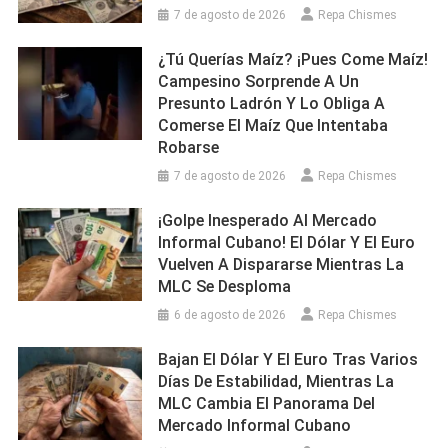
7 de agosto de 2026
Repa Chismes
¿Tú Querías Maíz? ¡Pues Come Maíz!
Campesino Sorprende A Un
Presunto Ladrón Y Lo Obliga A
Comerse El Maíz Que Intentaba
Robarse
7 de agosto de 2026
Repa Chismes
¡Golpe Inesperado Al Mercado
Informal Cubano! El Dólar Y El Euro
Vuelven A Dispararse Mientras La
MLC Se Desploma
6 de agosto de 2026
Repa Chismes
Bajan El Dólar Y El Euro Tras Varios
Días De Estabilidad, Mientras La
MLC Cambia El Panorama Del
Mercado Informal Cubano