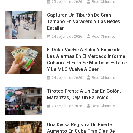
25 de julio de 2026
Repa Chismes
Capturan Un Tiburón De Gran
Tamaño En Varadero Y Las Redes
Estallan
24 de julio de 2026
Repa Chismes
El Dólar Vuelve A Subir Y Enciende
Las Alarmas En El Mercado Informal
Cubano: El Euro Se Mantiene Estable
Y La MLC Vuelve A Caer
24 de julio de 2026
Repa Chismes
Tiroteo Frente A Un Bar En Colón,
Matanzas, Deja Un Fallecido
23 de julio de 2026
Repa Chismes
Una Divisa Registra Un Fuerte
Aumento En Cuba Tras Días De