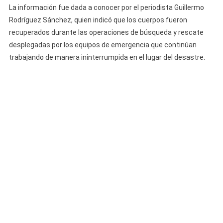
A
La información fue dada a conocer por el periodista Guillermo
Cinco
Rodríguez Sánchez, quien indicó que los cuerpos fueron
Famili
recuperados durante las operaciones de búsqueda y rescate
En
desplegadas por los equipos de emergencia que continúan
Trage
trabajando de manera ininterrumpida en el lugar del desastre.
Ocurr
En
Venez