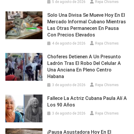
5 de agosto de 2026
Repa Chismes
Solo Una Divisa Se Mueve Hoy En El
Mercado Informal Cubano Mientras
Las Otras Permanecen En Pausa
Con Precios Elevados
4 de agosto de 2026
Repa Chismes
Choferes Detienen A Un Presunto
Ladrón Tras El Robo Del Celular A
Una Anciana En Pleno Centro
Habana
3 de agosto de 2026
Repa Chismes
Fallece La Actriz Cubana Paula Alí A
Los 90 Años
3 de agosto de 2026
Repa Chismes
¡Pausa Asustadora Hoy En El