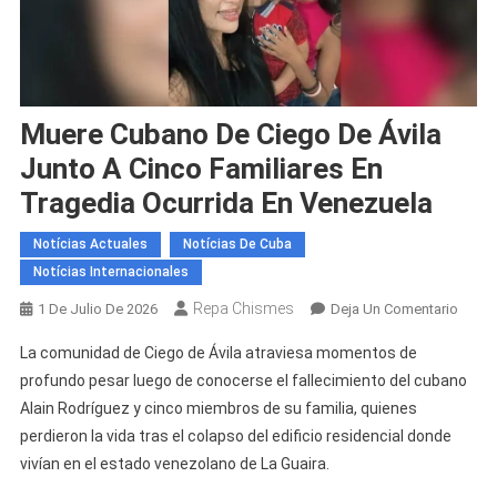
Muere Cubano De Ciego De Ávila
Junto A Cinco Familiares En
Tragedia Ocurrida En Venezuela
Notícias Actuales
Notícias De Cuba
Notícias Internacionales
Repa Chismes
En
1 De Julio De 2026
Deja Un Comentario
Muere
La comunidad de Ciego de Ávila atraviesa momentos de
Cuba
profundo pesar luego de conocerse el fallecimiento del cubano
De
Alain Rodríguez y cinco miembros de su familia, quienes
Ciego
perdieron la vida tras el colapso del edificio residencial donde
De
Ávila
vivían en el estado venezolano de La Guaira.
Junto