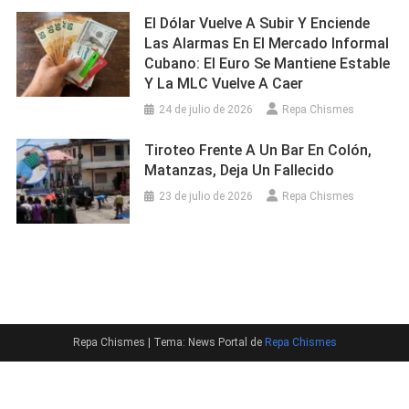
El Dólar Vuelve A Subir Y Enciende
Las Alarmas En El Mercado Informal
Cubano: El Euro Se Mantiene Estable
Y La MLC Vuelve A Caer
24 de julio de 2026
Repa Chismes
Tiroteo Frente A Un Bar En Colón,
Matanzas, Deja Un Fallecido
23 de julio de 2026
Repa Chismes
Repa Chismes
|
Tema: News Portal de
Repa Chismes