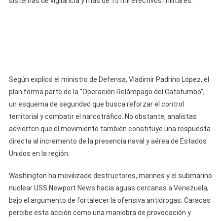
sistemas de vigilancia y más de 15 mil efectivos militares.
Respuesta
De
Venezuela
Ante
El
Aumento
De
Según explicó el ministro de Defensa, Vladimir Padrino López, el
La
plan forma parte de la “Operación Relámpago del Catatumbo”,
Presión
un esquema de seguridad que busca reforzar el control
De
territorial y combatir el narcotráfico. No obstante, analistas
Estados
advierten que el movimiento también constituye una respuesta
Unidos
directa al incremento de la presencia naval y aérea de Estados
Unidos en la región.
Washington ha movilizado destructores, marines y el submarino
nuclear USS Newport News hacia aguas cercanas a Venezuela,
bajo el argumento de fortalecer la ofensiva antidrogas. Caracas
percibe esta acción como una maniobra de provocación y