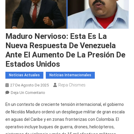
Maduro Nervioso: Esta Es La
Nueva Respuesta De Venezuela
Ante El Aumento De La Presión De
Estados Unidos
Notícias Actuales
Notícias Internacionales
Repa Chismes
27 De Agosto De 2025
En
Deja Un Comentario
Maduro
En un contexto de creciente tensión internacional, el gobierno
Nervioso:
de Nicolás Maduro ordenó un despliegue militar de gran escala
Esta
en aguas del Caribe y en zonas fronterizas con Colombia. El
Es
operativo incluye buques de guerra, drones, helicópteros,
La
Nueva