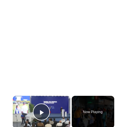
×
Now Playing
Play Video