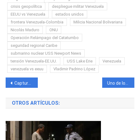
crisis geopolítica
despliegue militar Venezuela
EEUU vs Venezuela
estados unidos
frontera Venezuela-Colombia
Milicia Nacional Bolivariana
Nicolás Maduro
ONU
Operación Relámpago del Catatumbo
seguridad regional Caribe
submarino nuclear USS Newport News
tensión Venezuela-EE.UU.
USS Lake Erie
Venezuela
venezuela vs eeuu
Vladimir Padrino López
Navegación
Capturan al presunto autor de un asesinato ocultado en un contenedor de basura en Santiago de Cuba
Uno de los presos fugados en Ciego de Ávila ya había escapado este año y fue atrapado con un arma artesanal
de
OTROS ARTÍCULOS:
entradas