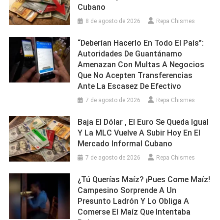
Cubano
8 de agosto de 2026
Repa Chismes
“Deberían Hacerlo En Todo El País”:
Autoridades De Guantánamo
Amenazan Con Multas A Negocios
Que No Acepten Transferencias
Ante La Escasez De Efectivo
7 de agosto de 2026
Repa Chismes
Baja El Dólar , El Euro Se Queda Igual
Y La MLC Vuelve A Subir Hoy En El
Mercado Informal Cubano
7 de agosto de 2026
Repa Chismes
¿Tú Querías Maíz? ¡Pues Come Maíz!
Campesino Sorprende A Un
Presunto Ladrón Y Lo Obliga A
Comerse El Maíz Que Intentaba