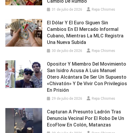
Cambió De Rumbo
31 de julio de 2026
Repa Chismes
El Dólar Y El Euro Siguen Sin
Cambios En El Mercado Informal
Cubano, Mientras La MLC Registra
Una Nueva Subida
30 de julio de 2026
Repa Chismes
Opositor Y Miembro Del Movimiento
San Isidro Acusa A Luis Manuel
Otero Alcántara De Ser Un Supuesto
«chivatón» Y De Vivir Con Privilegios
En Prisión
29 de julio de 2026
Repa Chismes
Capturan A Presunto Ladrón Tras
Denuncia Vecinal Por El Robo De Un
EcoFlow En Colón, Matanzas