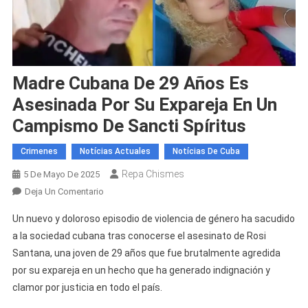
Madre Cubana De 29 Años Es
Asesinada Por Su Expareja En Un
Campismo De Sancti Spíritus
Crimenes
Notícias Actuales
Notícias De Cuba
Repa Chismes
5 De Mayo De 2025
En
Deja Un Comentario
Madre
Un nuevo y doloroso episodio de violencia de género ha sacudido
Cubana
a la sociedad cubana tras conocerse el asesinato de Rosi
De
Santana, una joven de 29 años que fue brutalmente agredida
29
por su expareja en un hecho que ha generado indignación y
Años
Es
clamor por justicia en todo el país.
Asesinada