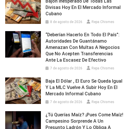
Bajón Inesperado De Todas Las
Divisas Hoy En El Mercado Informal
Cubano
8 de agosto de 2026
Repa Chismes
“Deberían Hacerlo En Todo El País”:
Autoridades De Guantánamo
Amenazan Con Multas A Negocios
Que No Acepten Transferencias
Ante La Escasez De Efectivo
7 de agosto de 2026
Repa Chismes
Baja El Dólar , El Euro Se Queda Igual
Y La MLC Vuelve A Subir Hoy En El
Mercado Informal Cubano
7 de agosto de 2026
Repa Chismes
¿Tú Querías Maíz? ¡Pues Come Maíz!
Campesino Sorprende A Un
Presunto Ladrón Y Lo Obliga A