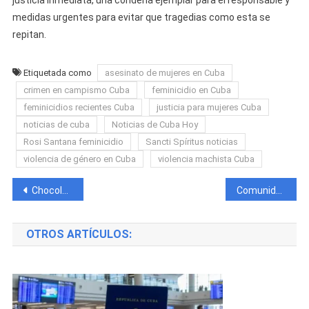
medidas urgentes para evitar que tragedias como esta se
repitan.
Etiquetada como
asesinato de mujeres en Cuba
crimen en campismo Cuba
feminicidio en Cuba
feminicidios recientes Cuba
justicia para mujeres Cuba
noticias de cuba
Noticias de Cuba Hoy
Rosi Santana feminicidio
Sancti Spíritus noticias
violencia de género en Cuba
violencia machista Cuba
Navegación
Chocolate MC pide ayuda desde prisión y revela encuentro con Damián Valdés, acusado del crimen de El Taiger
Comunidad de Bayamo despide con conga al joven asesinado y exige justicia inmediata
de
OTROS ARTÍCULOS:
entradas