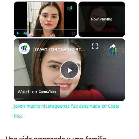
×
Now Playing
×
Play
Unmute
Fullscreen
Joven madre nicaragüense fue asesinada en Costa Rica
Play
Watch on
Video
Joven madre nicaragüense fue asesinada en Costa
Rica
Una vida arrancada y una familia