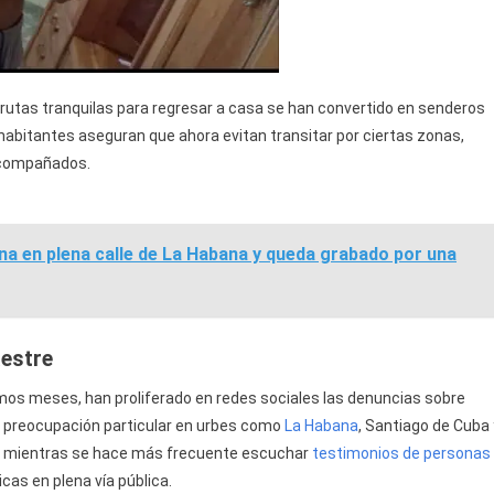
n rutas tranquilas para regresar a casa se han convertido en senderos
habitantes aseguran que ahora evitan transitar por ciertas zonas,
 acompañados.
a en plena calle de La Habana y queda grabado por una
estre
timos meses, han proliferado en redes sociales las denuncias sobre
na preocupación particular en urbes como
La Habana
, Santiago de Cuba 
s, mientras se hace más frecuente escuchar
testimonios de personas
icas en plena vía pública.