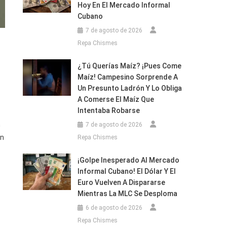
Hoy En El Mercado Informal
Cubano
7 de agosto de 2026
Repa Chismes
¿Tú Querías Maíz? ¡Pues Come
Maíz! Campesino Sorprende A
Un Presunto Ladrón Y Lo Obliga
A Comerse El Maíz Que
Intentaba Robarse
n
7 de agosto de 2026
en
Repa Chismes
¡Golpe Inesperado Al Mercado
Informal Cubano! El Dólar Y El
Euro Vuelven A Dispararse
Mientras La MLC Se Desploma
6 de agosto de 2026
Repa Chismes