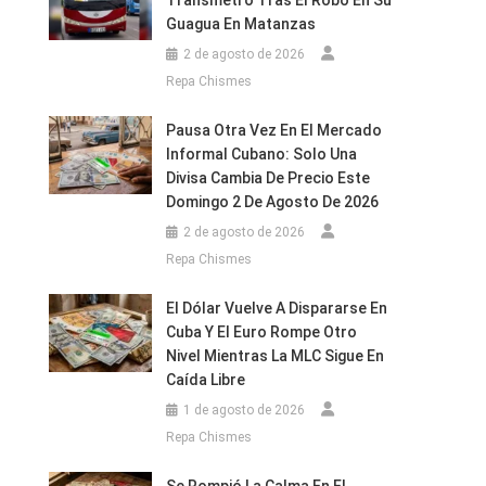
Transmetro Tras El Robo En Su
Guagua En Matanzas
2 de agosto de 2026
Repa Chismes
Pausa Otra Vez En El Mercado
Informal Cubano: Solo Una
Divisa Cambia De Precio Este
Domingo 2 De Agosto De 2026
2 de agosto de 2026
Repa Chismes
El Dólar Vuelve A Dispararse En
Cuba Y El Euro Rompe Otro
Nivel Mientras La MLC Sigue En
Caída Libre
1 de agosto de 2026
Repa Chismes