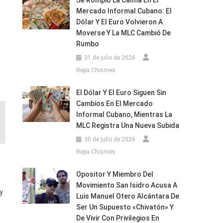
Se Rompió La Calma En El
Mercado Informal Cubano: El
Dólar Y El Euro Volvieron A
Moverse Y La MLC Cambió De
Rumbo
31 de julio de 2026
Repa Chismes
El Dólar Y El Euro Siguen Sin
Cambios En El Mercado
Informal Cubano, Mientras La
MLC Registra Una Nueva Subida
30 de julio de 2026
Repa Chismes
Opositor Y Miembro Del
Movimiento San Isidro Acusa A
y
Luis Manuel Otero Alcántara De
Ser Un Supuesto «chivatón» Y
De Vivir Con Privilegios En