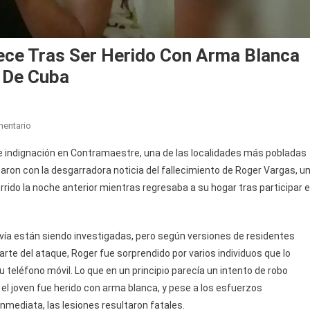
ece Tras Ser Herido Con Arma Blanca
o De Cuba
En
mentario
Joven
 e indignación en Contramaestre, una de las localidades más pobladas
Cubano
aron con la desgarradora noticia del fallecimiento de Roger Vargas, u
De
rrido la noche anterior mientras regresaba a su hogar tras participar 
20
Años
Fallece
vía están siendo investigadas, pero según versiones de residentes
Tras
Ser
e del ataque, Roger fue sorprendido por varios individuos que lo
Herido
 teléfono móvil. Lo que en un principio parecía un intento de robo
Con
el joven fue herido con arma blanca, y pese a los esfuerzos
Arma
mediata, las lesiones resultaron fatales.