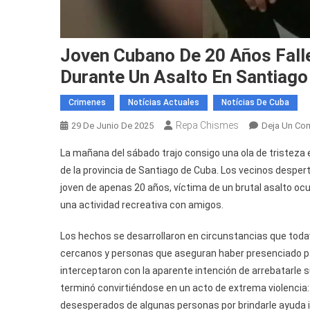
Joven Cubano De 20 Años Fall
Durante Un Asalto En Santiag
Crimenes
Notícias Actuales
Notícias De Cuba
Repa Chismes
29 De Junio De 2025
Deja Un Co
La mañana del sábado trajo consigo una ola de tristeza
de la provincia de Santiago de Cuba. Los vecinos despert
joven de apenas 20 años, víctima de un brutal asalto ocu
una actividad recreativa con amigos.
Los hechos se desarrollaron en circunstancias que toda
cercanos y personas que aseguran haber presenciado part
interceptaron con la aparente intención de arrebatarle su
terminó convirtiéndose en un acto de extrema violencia: 
desesperados de algunas personas por brindarle ayuda in