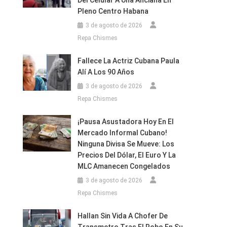
Del Celular A Una Anciana En
Pleno Centro Habana
3 de agosto de 2026
Repa Chismes
Fallece La Actriz Cubana Paula
Alí A Los 90 Años
3 de agosto de 2026
Repa Chismes
¡Pausa Asustadora Hoy En El
Mercado Informal Cubano!
Ninguna Divisa Se Mueve: Los
Precios Del Dólar, El Euro Y La
MLC Amanecen Congelados
3 de agosto de 2026
Repa Chismes
Hallan Sin Vida A Chofer De