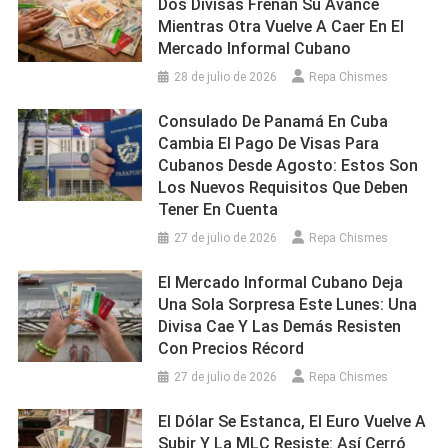
Dos Divisas Frenan Su Avance
Mientras Otra Vuelve A Caer En El
Mercado Informal Cubano
28 de julio de 2026
Repa Chismes
Consulado De Panamá En Cuba
Cambia El Pago De Visas Para
Cubanos Desde Agosto: Estos Son
Los Nuevos Requisitos Que Deben
Tener En Cuenta
27 de julio de 2026
Repa Chismes
El Mercado Informal Cubano Deja
Una Sola Sorpresa Este Lunes: Una
Divisa Cae Y Las Demás Resisten
Con Precios Récord
27 de julio de 2026
Repa Chismes
El Dólar Se Estanca, El Euro Vuelve A
Subir Y La MLC Resiste: Así Cerró