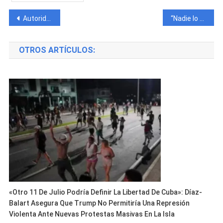
Navegación
Autoridades investigan un caso relacionado con un bebé encontrado por vecinos en La Habana
“Nadie lo vio venir”: Baja el precio de una divisa y sorprende hoy al mercado informal cubano
de
OTROS ARTÍCULOS:
entradas
«Otro 11 De Julio Podría Definir La Libertad De Cuba»: Díaz-
Balart Asegura Que Trump No Permitiría Una Represión
Violenta Ante Nuevas Protestas Masivas En La Isla