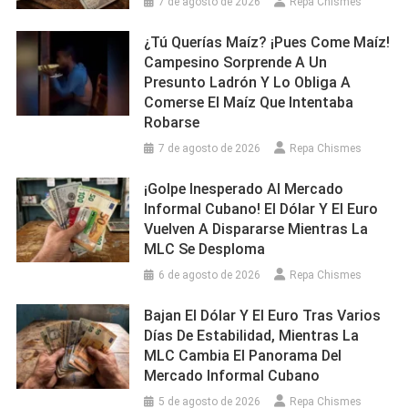
7 de agosto de 2026
Repa Chismes
¿Tú Querías Maíz? ¡Pues Come Maíz!
Campesino Sorprende A Un
Presunto Ladrón Y Lo Obliga A
Comerse El Maíz Que Intentaba
Robarse
7 de agosto de 2026
Repa Chismes
¡Golpe Inesperado Al Mercado
Informal Cubano! El Dólar Y El Euro
Vuelven A Dispararse Mientras La
MLC Se Desploma
6 de agosto de 2026
Repa Chismes
Bajan El Dólar Y El Euro Tras Varios
Días De Estabilidad, Mientras La
MLC Cambia El Panorama Del
Mercado Informal Cubano
5 de agosto de 2026
Repa Chismes