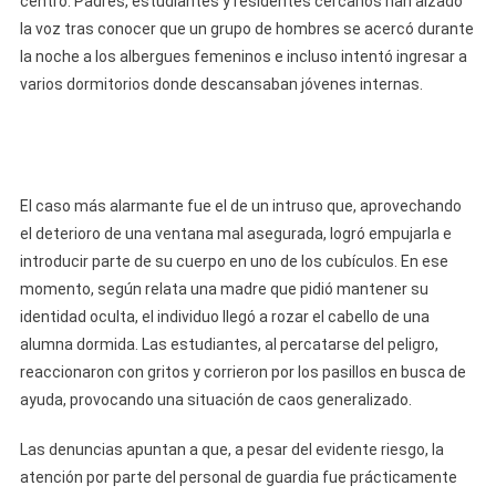
centro. Padres, estudiantes y residentes cercanos han alzado
Femeninos
la voz tras conocer que un grupo de hombres se acercó durante
De
la noche a los albergues femeninos e incluso intentó ingresar a
La
varios dormitorios donde descansaban jóvenes internas.
Vocacional
Lenin
Y
Desatan
El
El caso más alarmante fue el de un intruso que, aprovechando
Pánico
el deterioro de una ventana mal asegurada, logró empujarla e
Entre
introducir parte de su cuerpo en uno de los cubículos. En ese
Las
momento, según relata una madre que pidió mantener su
Estudiantes
identidad oculta, el individuo llegó a rozar el cabello de una
alumna dormida. Las estudiantes, al percatarse del peligro,
reaccionaron con gritos y corrieron por los pasillos en busca de
ayuda, provocando una situación de caos generalizado.
Las denuncias apuntan a que, a pesar del evidente riesgo, la
atención por parte del personal de guardia fue prácticamente