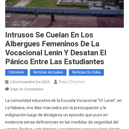
Intrusos Se Cuelan En Los
Albergues Femeninos De La
Vocacional Lenin Y Desatan El
Pánico Entre Las Estudiantes
Crimenes
Notícias Actuales
Notícias De Cuba
Repa Chismes
3 De Diciembre De 2025
En
Deja Un Comentario
Intrusos
La comunidad educativa de la Escuela Vocacional “V.I. Lenin”, en
Se
La Habana, vive días marcados por la preocupación y la
Cuelan
indignación luego de divulgarse un episodio que puso en
En
evidencia serias deficiencias en las medidas de seguridad del
Los
Albergues