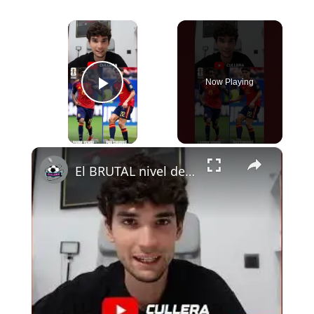
×
Now Playing
Play Video
×
El BRUTAL nivel de Cubarsí