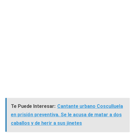
Te Puede Interesar:
Cantante urbano Cosculluela
en prisión preventiva. Se le acusa de matar a dos
caballos y de herir a sus jinetes