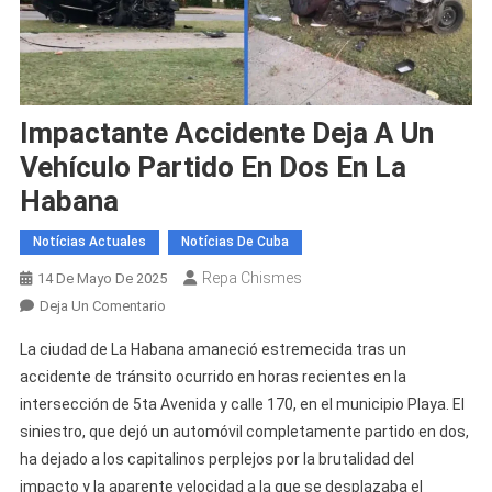
Impactante Accidente Deja A Un
Vehículo Partido En Dos En La
Habana
Notícias Actuales
Notícias De Cuba
Repa Chismes
14 De Mayo De 2025
En
Deja Un Comentario
Impactante
La ciudad de La Habana amaneció estremecida tras un
Accidente
accidente de tránsito ocurrido en horas recientes en la
Deja
intersección de 5ta Avenida y calle 170, en el municipio Playa. El
A
siniestro, que dejó un automóvil completamente partido en dos,
Un
Vehículo
ha dejado a los capitalinos perplejos por la brutalidad del
Partido
impacto y la aparente velocidad a la que se desplazaba el