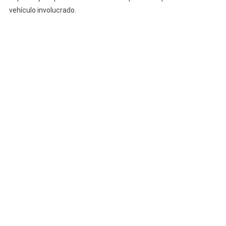
En
vehículo involucrado.
Dos
En
La
Habana