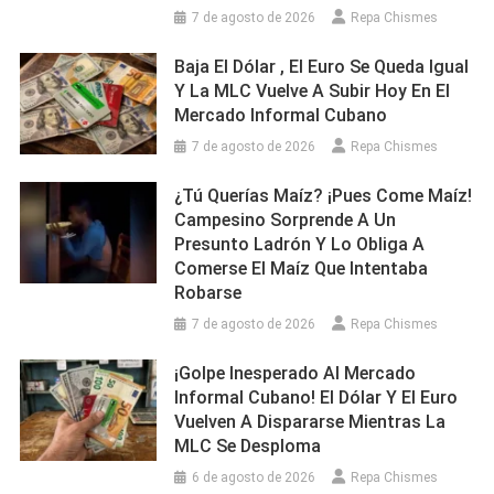
7 de agosto de 2026
Repa Chismes
Baja El Dólar , El Euro Se Queda Igual
Y La MLC Vuelve A Subir Hoy En El
Mercado Informal Cubano
7 de agosto de 2026
Repa Chismes
¿Tú Querías Maíz? ¡Pues Come Maíz!
Campesino Sorprende A Un
Presunto Ladrón Y Lo Obliga A
Comerse El Maíz Que Intentaba
Robarse
7 de agosto de 2026
Repa Chismes
¡Golpe Inesperado Al Mercado
Informal Cubano! El Dólar Y El Euro
Vuelven A Dispararse Mientras La
MLC Se Desploma
6 de agosto de 2026
Repa Chismes