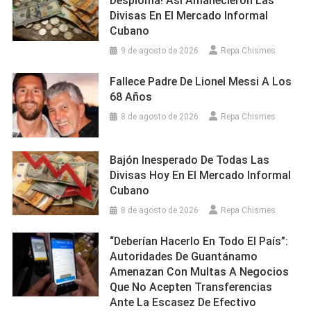
Desploma! Así Amanecieron Las
Divisas En El Mercado Informal
Cubano
9 de agosto de 2026
Repa Chismes
Fallece Padre De Lionel Messi A Los
68 Años
8 de agosto de 2026
Repa Chismes
Bajón Inesperado De Todas Las
Divisas Hoy En El Mercado Informal
Cubano
8 de agosto de 2026
Repa Chismes
“Deberían Hacerlo En Todo El País”:
Autoridades De Guantánamo
Amenazan Con Multas A Negocios
Que No Acepten Transferencias
Ante La Escasez De Efectivo