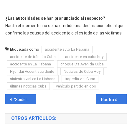
¿Las autoridades se han pronunciado al respecto?
Hasta el momento, no se ha emitido una declaración oficial que
confirme las causas del accidente o el estado de las víctimas.
Etiquetada como
accidente auto La Habana
accidente de tránsito Cuba
accidente en cuba hoy
accidente en La Habana
choque 5ta Avenida Cuba
Hyundai Accent accidente
Noticias de Cuba Hoy
siniestro vial en La Habana
tragedia vial Cuba
últimas noticias Cuba
vehículo partido en dos
Navegación
“SpiderMan en Cuba” Bomberos rescatan a ladrón atrapado tras fallido intento de robo desde un quinto piso en La Habana
Rastra de productos cárnicos sufre accidente en carretera de Las Tunas
de
OTROS ARTÍCULOS:
entradas