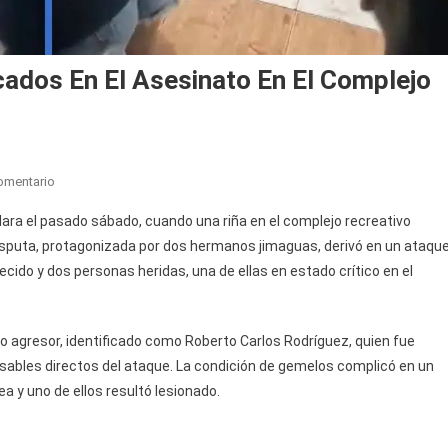
cados En El Asesinato En El Complejo
En
omentario
Identifican
lara el pasado sábado, cuando una riña en el complejo recreativo
A
disputa, protagonizada por dos hermanos jimaguas, derivó en un ataqu
Uno
ecido y dos personas heridas, una de ellas en estado crítico en el
De
Los
Implicados
to agresor, identificado como Roberto Carlos Rodríguez, quien fue
En
El
sables directos del ataque. La condición de gemelos complicó en un
Asesinato
ea y uno de ellos resultó lesionado.
En
El