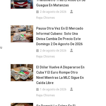
Transmetro Tras El Robo En Su
Guagua En Matanzas
2 de agosto de 2026
Repa Chismes
Pausa Otra Vez En El Mercado
Informal Cubano: Solo Una
Divisa Cambia De Precio Este
Domingo 2 De Agosto De 2026
su
2 de agosto de 2026
Repa Chismes
El Dólar Vuelve A Dispararse En
Cuba Y El Euro Rompe Otro
Nivel Mientras La MLC Sigue En
Caída Libre
1 de agosto de 2026
Repa Chismes