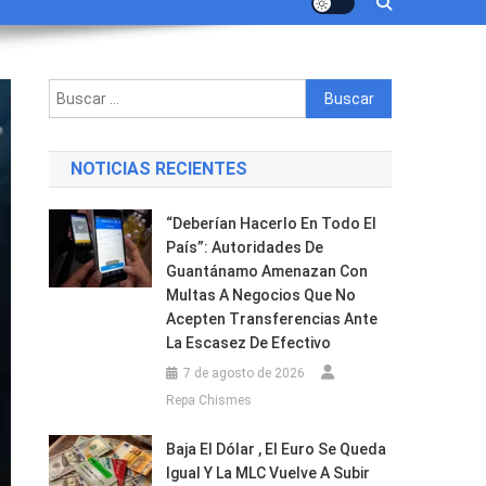
Buscar:
NOTICIAS RECIENTES
“Deberían Hacerlo En Todo El
País”: Autoridades De
Guantánamo Amenazan Con
Multas A Negocios Que No
Acepten Transferencias Ante
La Escasez De Efectivo
7 de agosto de 2026
Repa Chismes
Baja El Dólar , El Euro Se Queda
Igual Y La MLC Vuelve A Subir