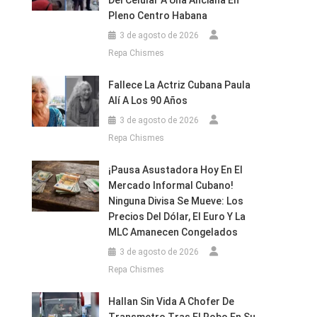
Del Celular A Una Anciana En
Pleno Centro Habana
3 de agosto de 2026
Repa Chismes
Fallece La Actriz Cubana Paula
Alí A Los 90 Años
3 de agosto de 2026
Repa Chismes
¡Pausa Asustadora Hoy En El
Mercado Informal Cubano!
Ninguna Divisa Se Mueve: Los
Precios Del Dólar, El Euro Y La
MLC Amanecen Congelados
3 de agosto de 2026
Repa Chismes
Hallan Sin Vida A Chofer De