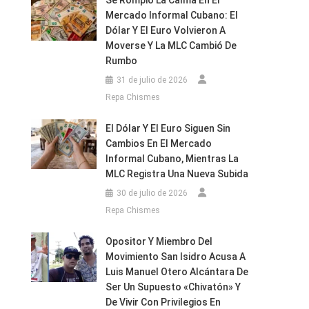
Se Rompió La Calma En El
Mercado Informal Cubano: El
Dólar Y El Euro Volvieron A
Moverse Y La MLC Cambió De
Rumbo
31 de julio de 2026
Repa Chismes
El Dólar Y El Euro Siguen Sin
Cambios En El Mercado
Informal Cubano, Mientras La
MLC Registra Una Nueva Subida
30 de julio de 2026
Repa Chismes
Opositor Y Miembro Del
Movimiento San Isidro Acusa A
Luis Manuel Otero Alcántara De
Ser Un Supuesto «chivatón» Y
De Vivir Con Privilegios En