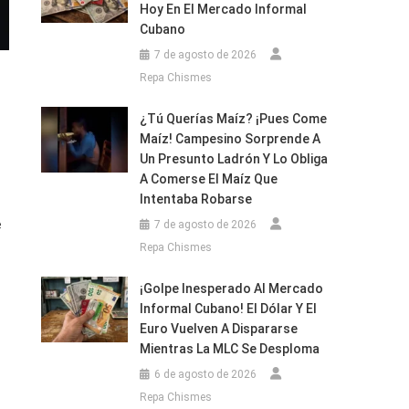
Hoy En El Mercado Informal
Cubano
7 de agosto de 2026
Repa Chismes
¿Tú Querías Maíz? ¡Pues Come
Maíz! Campesino Sorprende A
Un Presunto Ladrón Y Lo Obliga
A Comerse El Maíz Que
Intentaba Robarse
e
7 de agosto de 2026
Repa Chismes
¡Golpe Inesperado Al Mercado
Informal Cubano! El Dólar Y El
Euro Vuelven A Dispararse
Mientras La MLC Se Desploma
6 de agosto de 2026
Repa Chismes