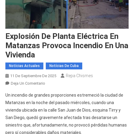
Explosión De Planta Eléctrica En
Matanzas Provoca Incendio En Una
Vivienda
Notícias Actuales
Notícias De Cuba
Repa Chismes
11 De Septiembre De 2025
En
Deja Un Comentario
Explosión
Un incendio de grandes proporciones estremeció la ciudad de
De
Matanzas en la noche del pasado miércoles, cuando una
Planta
vivienda ubicada en la calle San Juan de Dios, esquina Tirry y
Eléctrica
San Diego, quedó gravemente afectada tras desatarse un
En
Matanzas
siniestro que, afortunadamente, no provocó pérdidas humanas
Provoca
pero sí considerables daños materiales.