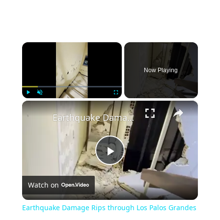
×
Now Playing
×
Play
Unmute
Fullscreen
Earthquake Damage Rips through Los Palos Grandes Apartment Tower
Play
Watch on
Video
Earthquake Damage Rips through Los Palos Grandes