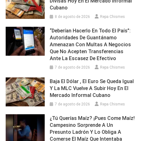
Divisas Hoy En El Mercado Informal
Cubano
8 de agosto de 2026
Repa Chismes
“Deberían Hacerlo En Todo El País”:
Autoridades De Guantánamo
Amenazan Con Multas A Negocios
Que No Acepten Transferencias
Ante La Escasez De Efectivo
7 de agosto de 2026
Repa Chismes
Baja El Dólar , El Euro Se Queda Igual
Y La MLC Vuelve A Subir Hoy En El
Mercado Informal Cubano
7 de agosto de 2026
Repa Chismes
¿Tú Querías Maíz? ¡Pues Come Maíz!
Campesino Sorprende A Un
Presunto Ladrón Y Lo Obliga A
Comerse El Maíz Que Intentaba