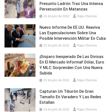
Presunto Ladrón Tras Una Intensa
Persecución En Matanzas
26 de julio de 2026
Repa Chismes
Nuevo Informe De EE.UU. Reaviva
Las Especulaciones Sobre Una
Posible Intervención Militar En Cuba
25 de julio de 2026
Repa Chismes
¡Disparo Inesperado De Las Divisas
En El Mercado Informal! Dólar, Euro
Y MLC Sorprenden Con Una Nueva
Subida
25 de julio de 2026
Repa Chismes
Capturan Un Tiburón De Gran
Tamaño En Varadero Y Las Redes
Estallan
24 de julio de 2026
Repa Chismes